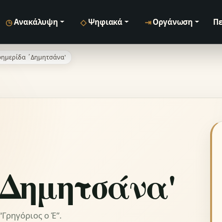
◷
◇
⇥
Ανακάλυψη
Ψηφιακά
Οργάνωση
Πε
ημερίδα ΄Δημητσάνα'
΄Δημητσάνα'
Γρηγόριος ο Έ”.