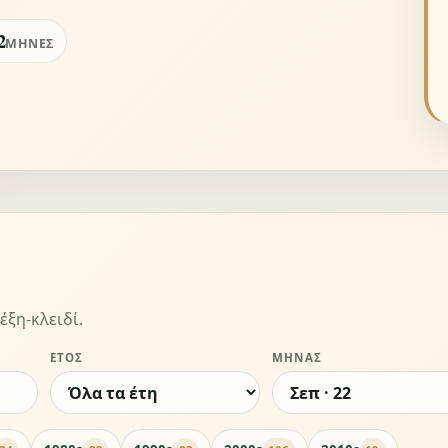
2
ΜΉΝΕΣ
έξη-κλειδί.
ΈΤΟΣ
ΜΉΝΑΣ