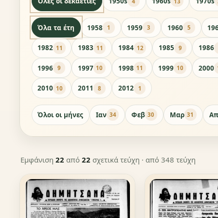
Όλες οι δεκαετίες
1950s
1960s
1970s
4
13
Όλα τα έτη
1958
1959
1960
19
1
3
5
1982
1983
1984
1985
1986
11
11
12
9
1996
1997
1998
1999
2000
9
10
11
10
2010
2011
2012
10
8
1
Όλοι οι μήνες
Ιαν
Φεβ
Μαρ
Απ
34
30
31
Εμφάνιση
22
από
22
σχετικά τεύχη
· από 348 τεύχη