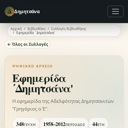
Δ
Δημητσάνα
Αρχική
Βιβλιοθήκη
Συλλογές Βιβλιοθήκης
Εφημερίδα ΄Δημητσάνα'
← Όλες οι Συλλογές
ΨΗΦΙΑΚΌ ΑΡΧΕΊΟ
Εφημερίδα
΄Δημητσάνα'
Η εφημερίδα της Αδελφότητας Δημητσανιτών
“Γρηγόριος ο Έ”.
348
1958–2012
44
ΤΕΎΧΗ
ΠΕΡΊΟΔΟΣ
ΈΤΗ