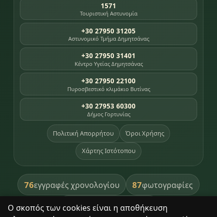
1571
Τουριστική Αστυνομία
+30 27950 31205
Αστυνομικό Τμήμα Δημητσάνας
+30 27950 31401
Κέντρο Υγείας Δημητσάνας
+30 27950 22100
Πυροσβεστικό κλιμάκιο Βυτίνας
+30 27953 60300
Δήμος Γορτυνίας
Πολιτική Απορρήτου
Όροι Χρήσης
Χάρτης Ιστότοπου
76
87
εγγραφές χρονολογίου
φωτογραφίες
391
βιβλία βιβλιοθήκης
Ο σκοπός των cookies είναι η αποθήκευση