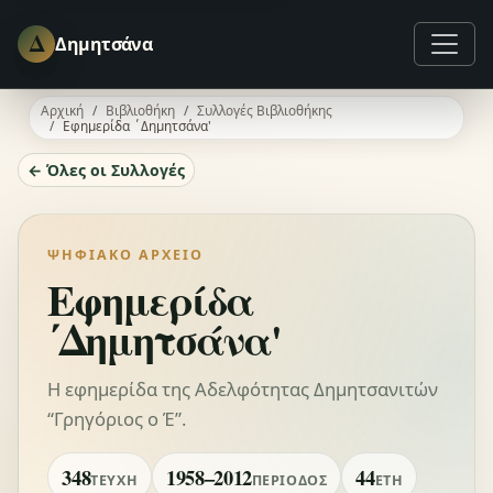
Δ
Δημητσάνα
Αρχική
Βιβλιοθήκη
Συλλογές Βιβλιοθήκης
Εφημερίδα ΄Δημητσάνα'
← Όλες οι Συλλογές
ΨΗΦΙΑΚΌ ΑΡΧΕΊΟ
Εφημερίδα
΄Δημητσάνα'
Η εφημερίδα της Αδελφότητας Δημητσανιτών
“Γρηγόριος ο Έ”.
348
1958–2012
44
ΤΕΎΧΗ
ΠΕΡΊΟΔΟΣ
ΈΤΗ