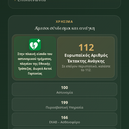
ΧΡΉΣΙΜΑ
Άμεσοι σύνδεσμοι και ανάγκη
112
Στην πλαινή είσοδο του
Ευρωπαϊκός Αριθμός
αστυνομικού τμήματος,
Έκτακτης Ανάγκης
πλησίον της Εθνικής
Σε επείγον περιστατικό, καλέστε
Τράπεζας. Δωρεά Αετοί
το 112.
Γορτυνίας
100
Αστυνομία
199
Πυροσβεστική Υπηρεσία
166
ΕΚΑΒ – Ασθενοφόρο