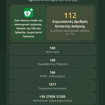
112
Στην πλαινή είσοδο του
Ευρωπαϊκός Αριθμός
αστυνομικού τμήματος,
Έκτακτης Ανάγκης
πλησίον της Εθνικής
Σε επείγον περιστατικό, καλέστε
Τράπεζας. Δωρεά Αετοί
το 112.
Γορτυνίας
100
Αστυνομία
199
Πυροσβεστική Υπηρεσία
166
ΕΚΑΒ – Ασθενοφόρο
1571
Τουριστική Αστυνομία
+30 27950 31205
Αστυνομικό Τμήμα Δημητσάνας