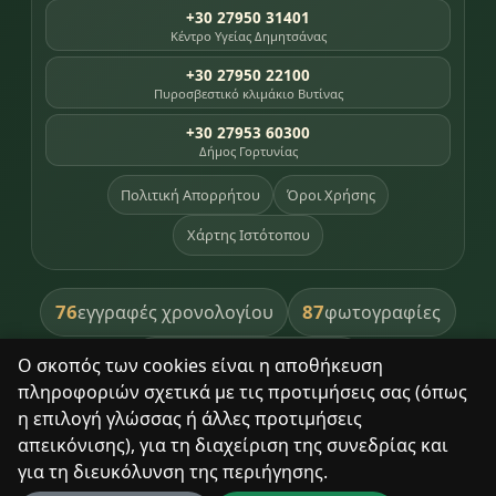
+30 27950 31401
Κέντρο Υγείας Δημητσάνας
+30 27950 22100
Πυροσβεστικό κλιμάκιο Βυτίνας
+30 27953 60300
Δήμος Γορτυνίας
Πολιτική Απορρήτου
Όροι Χρήσης
Χάρτης Ιστότοπου
76
87
εγγραφές χρονολογίου
φωτογραφίες
391
βιβλία βιβλιοθήκης
Ο σκοπός των cookies είναι η αποθήκευση
πληροφοριών σχετικά με τις προτιμήσεις σας (όπως
8
σημεία κληρονομιάς
η επιλογή γλώσσας ή άλλες προτιμήσεις
απεικόνισης), για τη διαχείριση της συνεδρίας και
για τη διευκόλυνση της περιήγησης.
Με σεβασμό στον τόπο και τους ανθρώπους του.