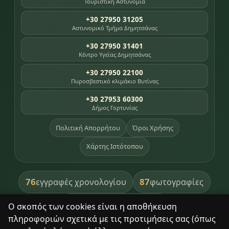
Τουριστική Αστυνομία
+30 27950 31205
Αστυνομικό Τμήμα Δημητσάνας
+30 27950 31401
Κέντρο Υγείας Δημητσάνας
+30 27950 22100
Πυροσβεστικό κλιμάκιο Βυτίνας
+30 27953 60300
Δήμος Γορτυνίας
Πολιτική Απορρήτου
Όροι Χρήσης
Χάρτης Ιστότοπου
76
87
εγγραφές χρονολογίου
φωτογραφίες
391
βιβλία βιβλιοθήκης
Ο σκοπός των cookies είναι η αποθήκευση
πληροφοριών σχετικά με τις προτιμήσεις σας (όπως
8
σημεία κληρονομιάς