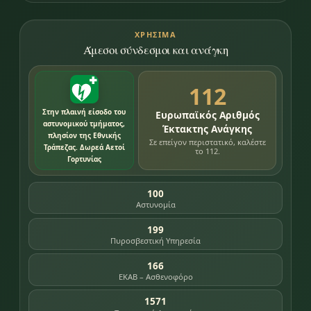
ΧΡΉΣΙΜΑ
Άμεσοι σύνδεσμοι και ανάγκη
112
Στην πλαινή είσοδο του
Ευρωπαϊκός Αριθμός
αστυνομικού τμήματος,
Έκτακτης Ανάγκης
πλησίον της Εθνικής
Σε επείγον περιστατικό, καλέστε
Τράπεζας. Δωρεά Αετοί
το 112.
Γορτυνίας
100
Αστυνομία
199
Πυροσβεστική Υπηρεσία
166
ΕΚΑΒ – Ασθενοφόρο
1571