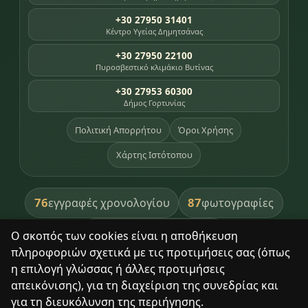
+30 27950 31401
Κέντρο Υγείας Δημητσάνας
+30 27950 22100
Πυροσβεστικό κλιμάκιο Βυτίνας
+30 27953 60300
Δήμος Γορτυνίας
Πολιτική Απορρήτου
Όροι Χρήσης
Χάρτης Ιστότοπου
76
87
εγγραφές χρονολογίου
φωτογραφίες
391
βιβλία βιβλιοθήκης
Ο σκοπός των cookies είναι η αποθήκευση
πληροφοριών σχετικά με τις προτιμήσεις σας (όπως
8
σημεία κληρονομιάς
η επιλογή γλώσσας ή άλλες προτιμήσεις
απεικόνισης), για τη διαχείριση της συνεδρίας και
για τη διευκόλυνση της περιήγησης.