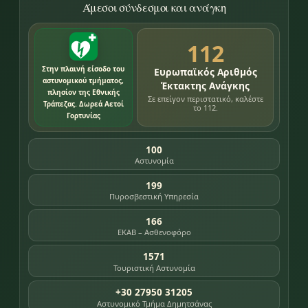
Άμεσοι σύνδεσμοι και ανάγκη
112
Στην πλαινή είσοδο του
Ευρωπαϊκός Αριθμός
αστυνομικού τμήματος,
Έκτακτης Ανάγκης
πλησίον της Εθνικής
Σε επείγον περιστατικό, καλέστε
Τράπεζας. Δωρεά Αετοί
το 112.
Γορτυνίας
100
Αστυνομία
199
Πυροσβεστική Υπηρεσία
166
ΕΚΑΒ – Ασθενοφόρο
1571
Τουριστική Αστυνομία
+30 27950 31205
Αστυνομικό Τμήμα Δημητσάνας