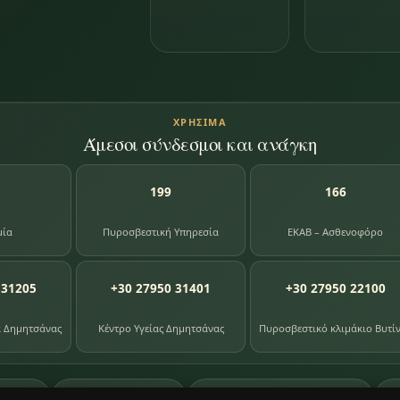
ΧΡΉΣΙΜΑ
Άμεσοι σύνδεσμοι και ανάγκη
199
166
μία
Πυροσβεστική Υπηρεσία
ΕΚΑΒ – Ασθενοφόρο
 31205
+30 27950 31401
+30 27950 22100
α Δημητσάνας
Κέντρο Υγείας Δημητσάνας
Πυροσβεστικό κλιμάκιο Βυτί
87
391
8
ογίου
φωτογραφίες
βιβλία βιβλιοθήκης