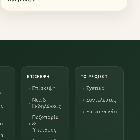
ΕΠΊΣΚΕΨΗ
ΤΟ PROJECT
Επίσκεψη
Σχετικά
ή
Νέα &
Συντελεστές
ης
Εκδηλώσεις
Επικοινωνία
Πεζοπορία
τα
&
Ύπαιθρος
μα