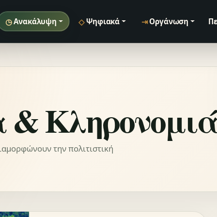
◷
◇
⇥
Ανακάλυψη
Ψηφιακά
Οργάνωση
Πε
 & Κληρονομι
διαμορφώνουν την πολιτιστική