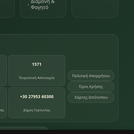
Διαμονή &
Φαγητό
1571
Πολιτική Απορρήτου
Τουριστική Αστυνομία
Όροι Χρήσης
+30 27953 60300
Χάρτης Ιστότοπου
νας
Δήμος Γορτυνίας
σημεία κληρονομιάς