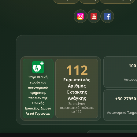
112
100
Στην πλαινή
Ευρωπαϊκός
Αστυνο
είσοδο του
Αριθμός
αστυνομικού
Έκτακτης
τμήματος,
Ανάγκης
πλησίον της
+30 27950
Εθνικής
Σε επείγον
περιστατικό, καλέστε
Τράπεζας. Δωρεά
το 112.
Αστυνομικό Τμήμ
Αετοί Γορτυνίας
76
εγγραφές χρονολ