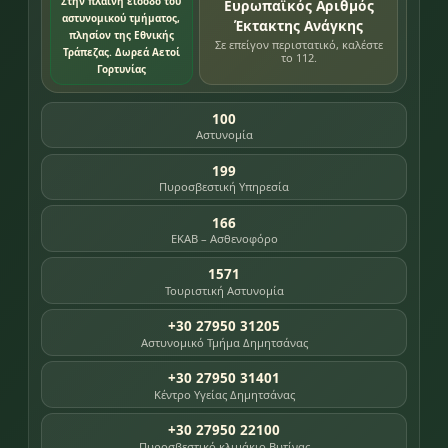
Στην πλαινή είσοδο του
Ευρωπαϊκός Αριθμός
αστυνομικού τμήματος,
Έκτακτης Ανάγκης
πλησίον της Εθνικής
Σε επείγον περιστατικό, καλέστε
Τράπεζας. Δωρεά Αετοί
το 112.
Γορτυνίας
100
Αστυνομία
199
Πυροσβεστική Υπηρεσία
166
ΕΚΑΒ – Ασθενοφόρο
1571
Τουριστική Αστυνομία
+30 27950 31205
Αστυνομικό Τμήμα Δημητσάνας
+30 27950 31401
Κέντρο Υγείας Δημητσάνας
+30 27950 22100
Πυροσβεστικό κλιμάκιο Βυτίνας