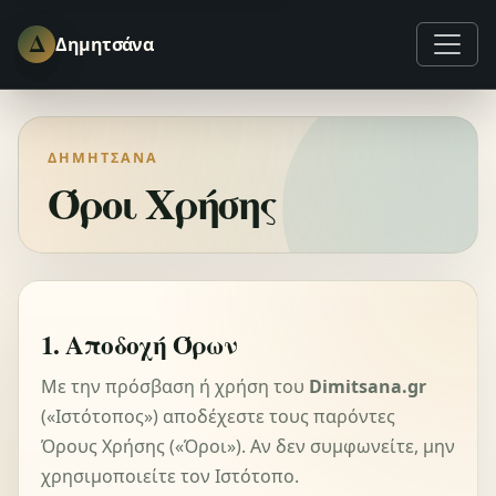
Δ
Δημητσάνα
ΔΗΜΗΤΣΆΝΑ
Όροι Χρήσης
1. Αποδοχή Όρων
Με την πρόσβαση ή χρήση του
Dimitsana.gr
(«Ιστότοπος») αποδέχεστε τους παρόντες
Όρους Χρήσης («Όροι»). Αν δεν συμφωνείτε, μην
χρησιμοποιείτε τον Ιστότοπο.