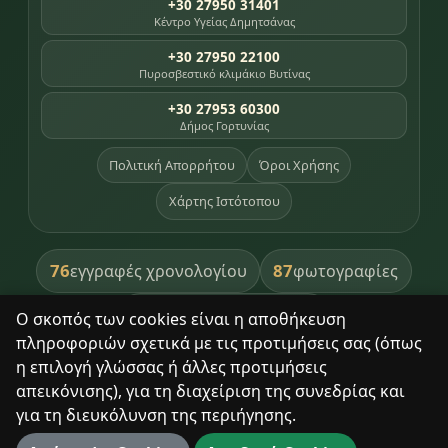
+30 27950 31401
Κέντρο Υγείας Δημητσάνας
+30 27950 22100
Πυροσβεστικό κλιμάκιο Βυτίνας
+30 27953 60300
Δήμος Γορτυνίας
Πολιτική Απορρήτου
Όροι Χρήσης
Χάρτης Ιστότοπου
76
87
εγγραφές χρονολογίου
φωτογραφίες
391
βιβλία βιβλιοθήκης
Ο σκοπός των cookies είναι η αποθήκευση
πληροφοριών σχετικά με τις προτιμήσεις σας (όπως
8
σημεία κληρονομιάς
η επιλογή γλώσσας ή άλλες προτιμήσεις
απεικόνισης), για τη διαχείριση της συνεδρίας και
για τη διευκόλυνση της περιήγησης.
Με σεβασμό στον τόπο και τους ανθρώπους του.