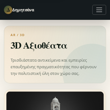
Δ
Δημητσάνα
AR / 3D
3D Αξιοθέατα
Τρισδιάστατα αντικείμενα και εμπειρίες
επαυξημένης πραγματικότητας που φέρνουν
την πολιτιστική ύλη στον χώρο σας.