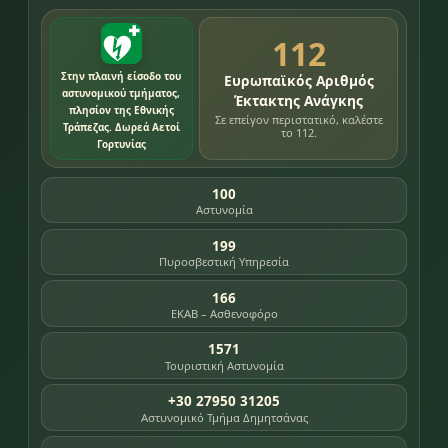
112
Στην πλαινή είσοδο του
Ευρωπαϊκός Αριθμός
αστυνομικού τμήματος,
Έκτακτης Ανάγκης
πλησίον της Εθνικής
Σε επείγον περιστατικό, καλέστε
Τράπεζας. Δωρεά Αετοί
το 112.
Γορτυνίας
100
Αστυνομία
199
Πυροσβεστική Υπηρεσία
166
ΕΚΑΒ – Ασθενοφόρο
1571
Τουριστική Αστυνομία
+30 27950 31205
Αστυνομικό Τμήμα Δημητσάνας