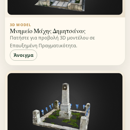
3D MODEL
Μνημείο Μάχης Δημητσάνας
Πατήστε για προβολή 3D μοντέλου σε
Επαυξημένη Πραγματικότητα.
Άνοιγμα