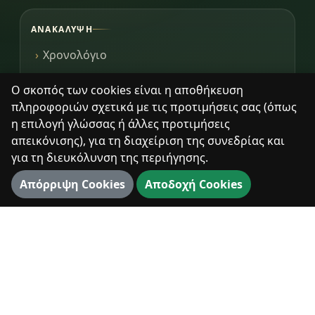
ΑΝΑΚΆΛΥΨΗ
Χρονολόγιο
Μοναστήρια & Κληρονομιά
Ο σκοπός των cookies είναι η αποθήκευση
πληροφοριών σχετικά με τις προτιμήσεις σας (όπως
Βιβλιοθήκη
η επιλογή γλώσσας ή άλλες προτιμήσεις
Φωτογραφίες
απεικόνισης), για τη διαχείριση της συνεδρίας και
για τη διευκόλυνση της περιήγησης.
Απόρριψη Cookies
Αποδοχή Cookies
ΨΗΦΙΑΚΆ
360° Διαδρομή
3D Χάρτης
3D Αξιοθέατα
Πανόραμα