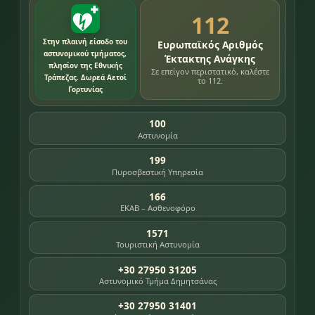
112
Στην πλαινή είσοδο του
Ευρωπαϊκός Αριθμός
αστυνομικού τμήματος,
Έκτακτης Ανάγκης
πλησίον της Εθνικής
Σε επείγον περιστατικό, καλέστε
Τράπεζας. Δωρεά Αετοί
το 112.
Γορτυνίας
100
Αστυνομία
199
Πυροσβεστική Υπηρεσία
166
ΕΚΑΒ – Ασθενοφόρο
1571
Τουριστική Αστυνομία
+30 27950 31205
Αστυνομικό Τμήμα Δημητσάνας
+30 27950 31401