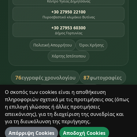
Κέντρο Υγείας Δημητσάνας
+30 27950 22100
Πυροσβεστικό κλιμάκιο Βυτίνας
+30 27953 60300
Δήμος Γορτυνίας
Πολιτική Απορρήτου
Όροι Χρήσης
Χάρτης Ιστότοπου
76
87
εγγραφές χρονολογίου
φωτογραφίες
391
βιβλία βιβλιοθήκης
Ο σκοπός των cookies είναι η αποθήκευση
πληροφοριών σχετικά με τις προτιμήσεις σας (όπως
8
σημεία κληρονομιάς
η επιλογή γλώσσας ή άλλες προτιμήσεις
απεικόνισης), για τη διαχείριση της συνεδρίας και
για τη διευκόλυνση της περιήγησης.
Με σεβασμό στον τόπο και τους ανθρώπους του.
Απόρριψη Cookies
Αποδοχή Cookies
© 2025 Δημητσάνα. Με επιφύλαξη παντός δικαιώματος.