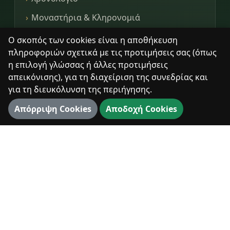
Μοναστήρια & Κληρονομιά
Βιβλιοθήκη
Ο σκοπός των cookies είναι η αποθήκευση
πληροφοριών σχετικά με τις προτιμήσεις σας (όπως
Φωτογραφίες
η επιλογή γλώσσας ή άλλες προτιμήσεις
απεικόνισης), για τη διαχείριση της συνεδρίας και
για τη διευκόλυνση της περιήγησης.
ΨΗΦΙΑΚΆ
Απόρριψη Cookies
Αποδοχή Cookies
360° Διαδρομή
3D Χάρτης
3D Αξιοθέατα
Πανόραμα
ΕΠΊΣΚΕΨΗ
Επίσκεψη