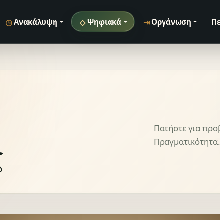
◷
◇
⇥
Ανακάλυψη
Ψηφιακά
Οργάνωση
Πε
Πατήστε για προ
ς
Πραγματικότητα.