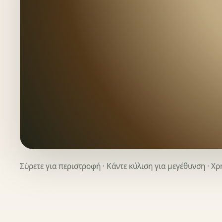
Σύρετε για περιστροφή · Κάντε κύλιση για μεγέθυνση · Χ