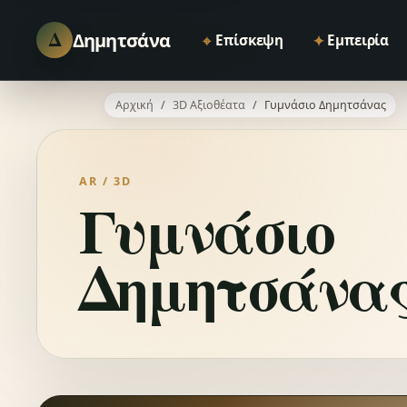
Δ
Δημητσάνα
⌖
✦
Επίσκεψη
Εμπειρία
Αρχική
3D Αξιοθέατα
Γυμνάσιο Δημητσάνας
AR / 3D
Γυμνάσιο
Δημητσάνα