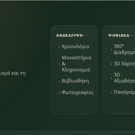
ΑΝΑΚΆΛΥΨΗ
ΨΗΦΙΑΚΆ
360°
Χρονολόγιο
Διαδρομ
Μοναστήρια
3D Χάρτ
&
Κληρονομιά
ισμό και τη
3D
Αξιοθέα
Βιβλιοθήκη
Πανόρα
Φωτογραφίες