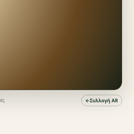
υές
←Συλλογή AR