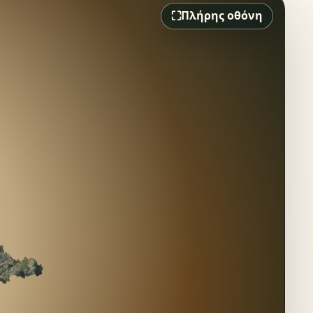
⛶
Πλήρης οθόνη