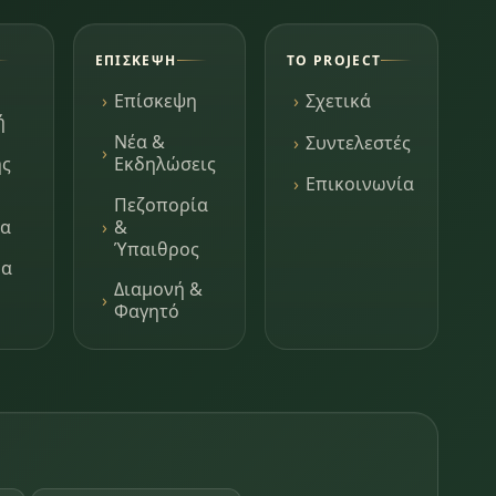
ΕΠΊΣΚΕΨΗ
ΤΟ PROJECT
Επίσκεψη
Σχετικά
ή
Νέα &
Συντελεστές
ης
Εκδηλώσεις
Επικοινωνία
Πεζοπορία
τα
&
Ύπαιθρος
μα
Διαμονή &
Φαγητό