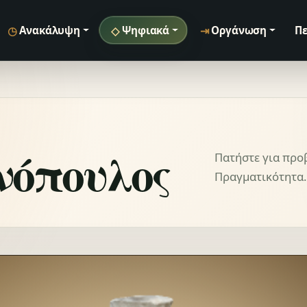
◷
◇
⇥
Ανακάλυψη
Ψηφιακά
Οργάνωση
Πε
νόπουλος
Πατήστε για προ
Πραγματικότητα.