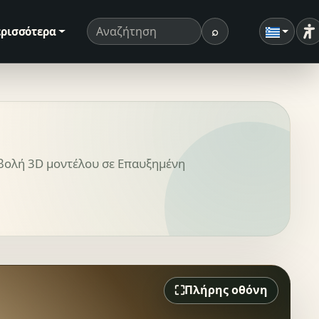
⌕
ρισσότερα
Ρ
Όρος αναζήτησης
Αναζήτηση
βολή 3D μοντέλου σε Επαυξημένη
⛶
Πλήρης οθόνη