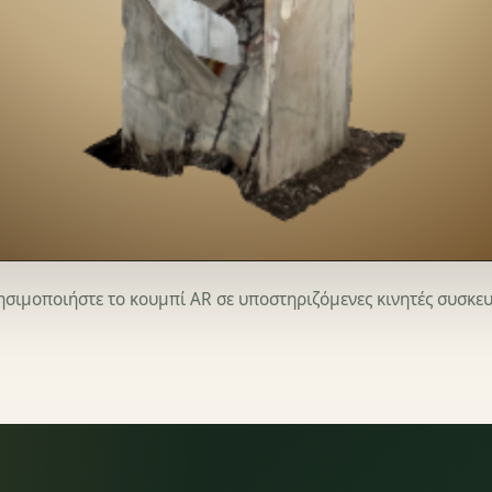
ρησιμοποιήστε το κουμπί AR σε υποστηριζόμενες κινητές συσκε