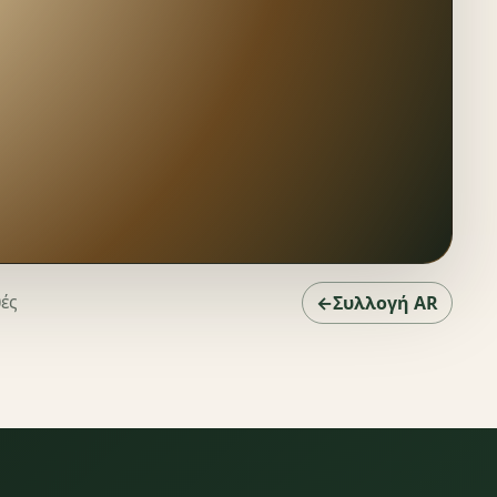
υές
←Συλλογή AR