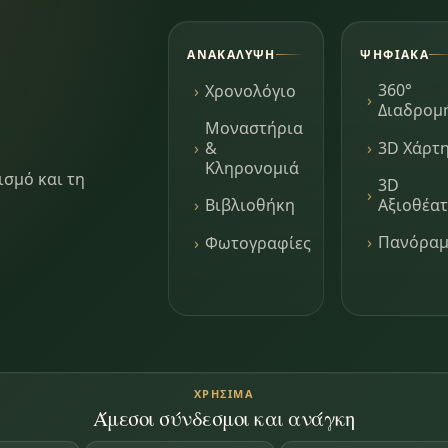
ΑΝΑΚΆΛΥΨΗ
ΨΗΦΙΑΚΆ
360°
Χρονολόγιο
Διαδρομ
Μοναστήρια
3D Χάρτ
&
Κληρονομιά
ισμό και τη
3D
Αξιοθέα
Βιβλιοθήκη
Πανόρα
Φωτογραφίες
ΧΡΉΣΙΜΑ
Άμεσοι σύνδεσμοι και ανάγκη