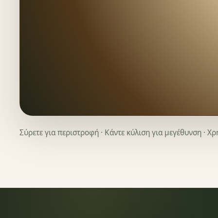
Σύρετε για περιστροφή · Κάντε κύλιση για μεγέθυνση · Χ