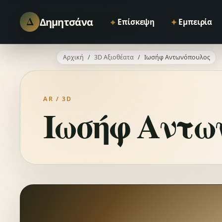
Δ
Δημητσάνα
⌖
✦
Επίσκεψη
Εμπειρία
Αρχική
3D Αξιοθέατα
Ιωσήφ Αντωνόπουλος
AR / 3D
Ιωσήφ Αντω