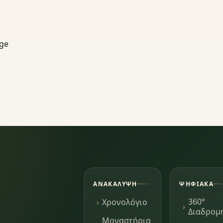
age
ΑΝΑΚΆΛΥΨΗ
ΨΗΦΙΑΚΆ
360°
Χρονολόγιο
Διαδρομ
Μοναστήρια