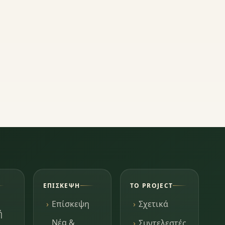
ΕΠΊΣΚΕΨΗ
ΤΟ PROJECT
Επίσκεψη
Σχετικά
ή
Νέα &
Συντελεστές