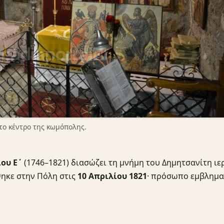
το κέντρο της κωμόπολης.
ου Ε΄
(1746–1821) διασώζει τη μνήμη του Δημητσανίτη ιε
ηκε στην Πόλη στις
10 Απριλίου 1821
· πρόσωπο εμβληματ