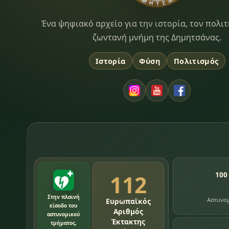
Dimitsana.gr
Ένα ψηφιακό αρχείο για την ιστορία, τον πολιτ
ζωντανή μνήμη της Δημητσάνας.
Ιστορία
Φύση
Πολιτισμός
112
100
Στην πλαινή
Αστυνο
Ευρωπαϊκός
είσοδο του
Αριθμός
αστυνομικού
Έκτακτης
τμήματος,