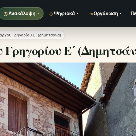
◷
◇
⇥
Ανακάλυψη
Ψηφιακά
Οργάνωση
Πε
ιάρχου Γρηγορίου Ε΄ (Δημητσάνα)
 Γρηγορίου Ε΄ (Δημητσάν