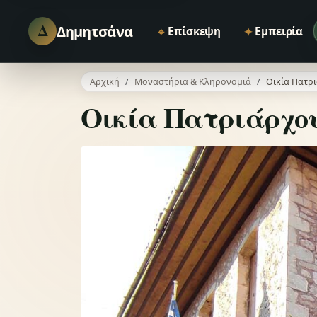
Δ
Δημητσάνα
⌖
✦
Επίσκεψη
Εμπειρία
Αρχική
Μοναστήρια & Κληρονομιά
Οικία Πατρ
Οικία Πατριάρχου