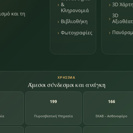
3D Χάρτ
&
Κληρονομιά
ισμό και τη
3D
Αξιοθέα
Βιβλιοθήκη
Πανόρα
Φωτογραφίες
ΧΡΉΣΙΜΑ
Άμεσοι σύνδεσμοι και ανάγκη
199
166
μία
Πυροσβεστική Υπηρεσία
ΕΚΑΒ – Ασθενοφόρο