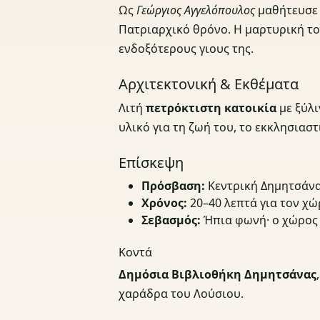
Ως
Γεώργιος Αγγελόπουλος
μαθήτευσε 
Πατριαρχικό θρόνο. Η μαρτυρική το
ενδοξότερους γιους της.
Αρχιτεκτονική & Εκθέματα
Λιτή
πετρόκτιστη κατοικία
με ξύλι
υλικό για τη ζωή του, το εκκλησιασ
Επίσκεψη
Πρόσβαση:
Κεντρική Δημητσάνα
Χρόνος:
20–40 λεπτά για τον χώρ
Σεβασμός:
Ήπια φωνή· ο χώρος 
Κοντά
Δημόσια Βιβλιοθήκη Δημητσάνας
χαράδρα του Λούσιου.