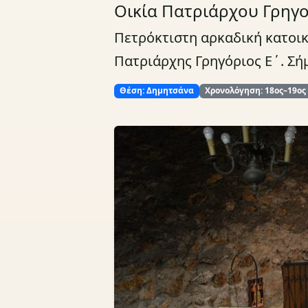
Οικία Πατριάρχου Γρηγ
Πετρόκτιστη αρκαδική κατοι
Πατριάρχης Γρηγόριος Ε΄. Σήμ
Θέση: Δημητσάνα
Χρονολόγηση: 18ος–19ος 