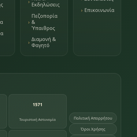
ης
Εκδηλώσεις
Επικοινωνία
Πεζοπορία
τα
&
Ύπαιθρος
μα
Διαμονή &
Φαγητό
1571
Πολιτική Απορρήτου
Τουριστική Αστυνομία
Όροι Χρήσης