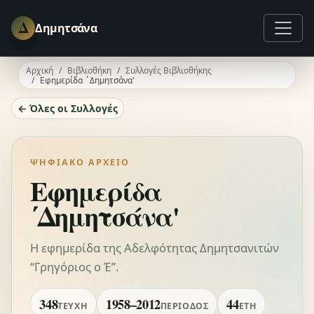
Δ
Δημητσάνα
Αρχική
Βιβλιοθήκη
Συλλογές Βιβλιοθήκης
Εφημερίδα ΄Δημητσάνα'
← Όλες οι Συλλογές
ΨΗΦΙΑΚΌ ΑΡΧΕΊΟ
Εφημερίδα
΄Δημητσάνα'
Η εφημερίδα της Αδελφότητας Δημητσανιτών
“Γρηγόριος ο Έ”.
348
1958–2012
44
ΤΕΎΧΗ
ΠΕΡΊΟΔΟΣ
ΈΤΗ