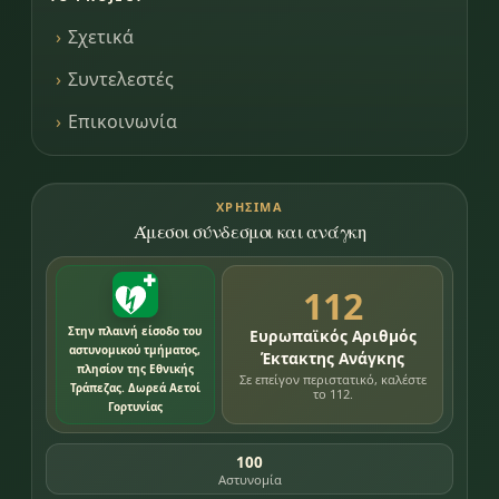
Σχετικά
Συντελεστές
Επικοινωνία
ΧΡΉΣΙΜΑ
Άμεσοι σύνδεσμοι και ανάγκη
112
Στην πλαινή είσοδο του
Ευρωπαϊκός Αριθμός
αστυνομικού τμήματος,
Έκτακτης Ανάγκης
πλησίον της Εθνικής
Σε επείγον περιστατικό, καλέστε
Τράπεζας. Δωρεά Αετοί
το 112.
Γορτυνίας
100
Αστυνομία