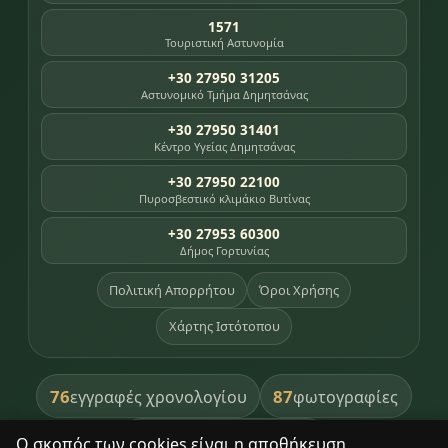
1571
Τουριστική Αστυνομία
+30 27950 31205
Αστυνομικό Τμήμα Δημητσάνας
+30 27950 31401
Κέντρο Υγείας Δημητσάνας
+30 27950 22100
Πυροσβεστικό κλιμάκιο Βυτίνας
+30 27953 60300
Δήμος Γορτυνίας
Πολιτική Απορρήτου
Όροι Χρήσης
Χάρτης Ιστότοπου
76
87
εγγραφές χρονολογίου
φωτογραφίες
391
βιβλία βιβλιοθήκης
Ο σκοπός των cookies είναι η αποθήκευση