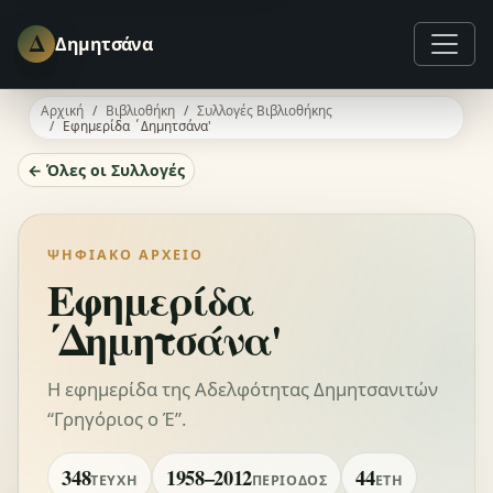
Δ
Δημητσάνα
Αρχική
Βιβλιοθήκη
Συλλογές Βιβλιοθήκης
Εφημερίδα ΄Δημητσάνα'
← Όλες οι Συλλογές
ΨΗΦΙΑΚΌ ΑΡΧΕΊΟ
Εφημερίδα
΄Δημητσάνα'
Η εφημερίδα της Αδελφότητας Δημητσανιτών
“Γρηγόριος ο Έ”.
348
1958–2012
44
ΤΕΎΧΗ
ΠΕΡΊΟΔΟΣ
ΈΤΗ