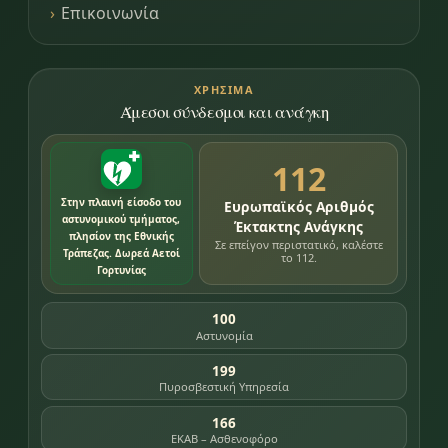
Επικοινωνία
ΧΡΉΣΙΜΑ
Άμεσοι σύνδεσμοι και ανάγκη
112
Στην πλαινή είσοδο του
Ευρωπαϊκός Αριθμός
αστυνομικού τμήματος,
Έκτακτης Ανάγκης
πλησίον της Εθνικής
Σε επείγον περιστατικό, καλέστε
Τράπεζας. Δωρεά Αετοί
το 112.
Γορτυνίας
100
Αστυνομία
199
Πυροσβεστική Υπηρεσία
166
ΕΚΑΒ – Ασθενοφόρο