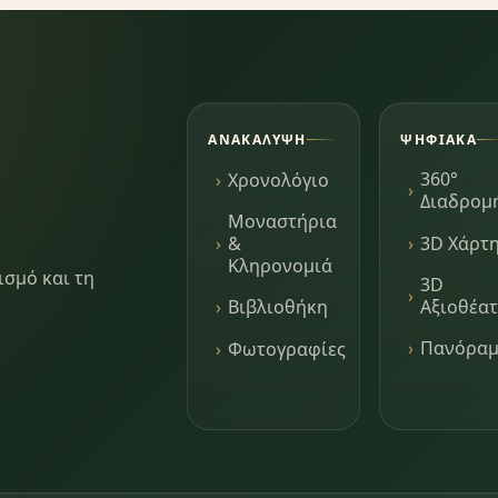
ΑΝΑΚΆΛΥΨΗ
ΨΗΦΙΑΚΆ
360°
Χρονολόγιο
Διαδρομ
Μοναστήρια
3D Χάρτ
&
Κληρονομιά
ισμό και τη
3D
Αξιοθέα
Βιβλιοθήκη
Πανόρα
Φωτογραφίες