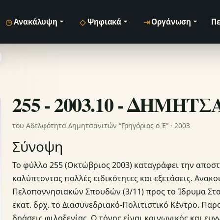
◷
◇
⇥
Ανακάλυψη
Ψηφιακά
Οργάνωση
Πε
255 - 2003.10 - ΔΗΜΗΤ
του Αδελφότητα Δημητσανιτών “Γρηγόριος ο Έ” · 2003
Σύνοψη
Το φύλλο 255 (Οκτώβριος 2003) καταγράφει την αποστ
καλύπτοντας πολλές ειδικότητες και εξετάσεις. Ανακο
Πελοποννησιακών Σπουδών (3/11) προς το Ίδρυμα Σταύρ
εκατ. δρχ. το Διασυνεδριακό‑Πολιτιστικό Κέντρο. Παρ
δράσεις φιλοξενίας. Ο τόνος είναι κοινωνικός και ευ