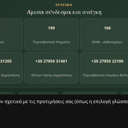
ΧΡΉΣΙΜΑ
Άμεσοι σύνδεσμοι και ανάγκη
199
166
μία
Πυροσβεστική Υπηρεσία
ΕΚΑΒ – Ασθενοφόρο
 31205
+30 27950 31401
+30 27950 22100
α Δημητσάνας
Κέντρο Υγείας Δημητσάνας
Πυροσβεστικό κλιμάκιο Βυτί
87
391
8
ογίου
φωτογραφίες
βιβλία βιβλιοθήκης
σχετικά με τις προτιμήσεις σας (όπως η επιλογή γλώσσας