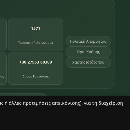
1571
Πολιτική Απορρήτου
Τουριστική Αστυνομία
Όροι Χρήσης
+30 27953 60300
Χάρτης Ιστότοπου
νας
Δήμος Γορτυνίας
σημεία κληρονομιάς
 ή άλλες προτιμήσεις απεικόνισης), για τη διαχείριση
© 2025 Δημητσάνα. Με επιφύλαξη παντός δικαιώματος.