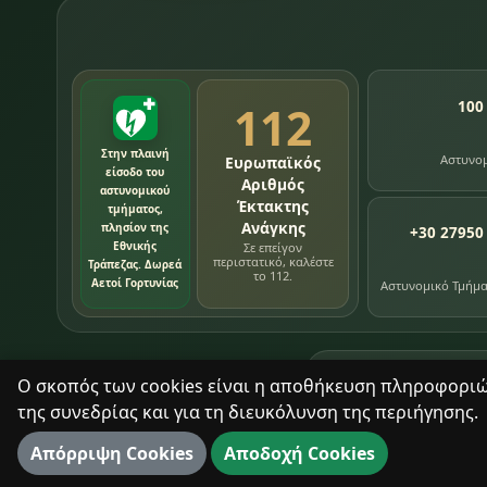
112
100
Στην πλαινή
Αστυνο
Ευρωπαϊκός
είσοδο του
Αριθμός
αστυνομικού
Έκτακτης
τμήματος,
Ανάγκης
πλησίον της
+30 27950
Εθνικής
Σε επείγον
περιστατικό, καλέστε
Τράπεζας. Δωρεά
το 112.
Αετοί Γορτυνίας
Αστυνομικό Τμήμ
76
εγγραφές χρονολ
Ο σκοπός των cookies είναι η αποθήκευση πληροφοριών 
της συνεδρίας και για τη διευκόλυνση της περιήγησης.
Με σεβασμό στον τόπο και τους ανθρώπους του.
Απόρριψη Cookies
Αποδοχή Cookies