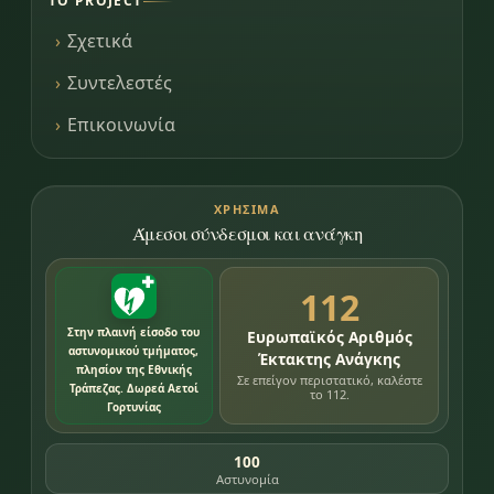
ΤΟ PROJECT
Σχετικά
Συντελεστές
Επικοινωνία
ΧΡΉΣΙΜΑ
Άμεσοι σύνδεσμοι και ανάγκη
112
Στην πλαινή είσοδο του
Ευρωπαϊκός Αριθμός
αστυνομικού τμήματος,
Έκτακτης Ανάγκης
πλησίον της Εθνικής
Σε επείγον περιστατικό, καλέστε
Τράπεζας. Δωρεά Αετοί
το 112.
Γορτυνίας
100
Αστυνομία