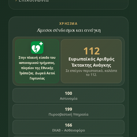
ΧΡΉΣΙΜΑ
Άμεσοι σύνδεσμοι και ανάγκη
112
Στην πλαινή είσοδο του
Ευρωπαϊκός Αριθμός
αστυνομικού τμήματος,
Έκτακτης Ανάγκης
πλησίον της Εθνικής
Σε επείγον περιστατικό, καλέστε
Τράπεζας. Δωρεά Αετοί
το 112.
Γορτυνίας
100
Αστυνομία
199
Πυροσβεστική Υπηρεσία
166
ΕΚΑΒ – Ασθενοφόρο