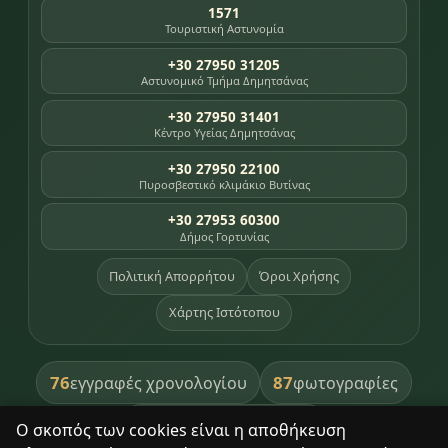
1571
Τουριστική Αστυνομία
+30 27950 31205
Αστυνομικό Τμήμα Δημητσάνας
+30 27950 31401
Κέντρο Υγείας Δημητσάνας
+30 27950 22100
Πυροσβεστικό κλιμάκιο Βυτίνας
+30 27953 60300
Δήμος Γορτυνίας
Πολιτική Απορρήτου
Όροι Χρήσης
Χάρτης Ιστότοπου
76
87
εγγραφές χρονολογίου
φωτογραφίες
391
βιβλία βιβλιοθήκης
Ο σκοπός των cookies είναι η αποθήκευση