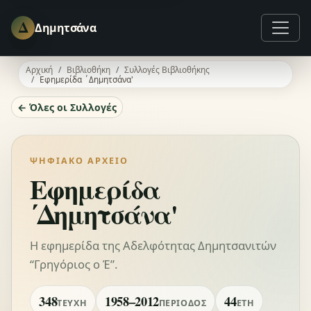
Δ
Δημητσάνα
Αρχική
Βιβλιοθήκη
Συλλογές Βιβλιοθήκης
Εφημερίδα ΄Δημητσάνα'
← Όλες οι Συλλογές
ΨΗΦΙΑΚΌ ΑΡΧΕΊΟ
Εφημερίδα
΄Δημητσάνα'
Η εφημερίδα της Αδελφότητας Δημητσανιτών
“Γρηγόριος ο Έ”.
348
1958–2012
44
ΤΕΎΧΗ
ΠΕΡΊΟΔΟΣ
ΈΤΗ