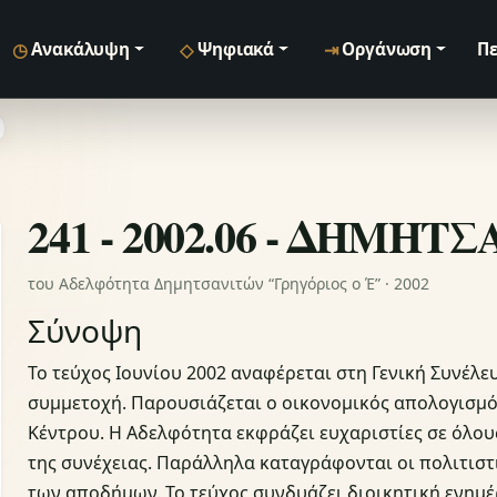
◷
◇
⇥
Ανακάλυψη
Ψηφιακά
Οργάνωση
Πε
241 - 2002.06 - ΔΗΜΗΤ
του Αδελφότητα Δημητσανιτών “Γρηγόριος ο Έ” · 2002
Σύνοψη
Το τεύχος Ιουνίου 2002 αναφέρεται στη Γενική Συνέλ
συμμετοχή. Παρουσιάζεται ο οικονομικός απολογισμός
Κέντρου. Η Αδελφότητα εκφράζει ευχαριστίες σε όλου
της συνέχειας. Παράλληλα καταγράφονται οι πολιτιστ
των αποδήμων. Το τεύχος συνδυάζει διοικητική ενημ