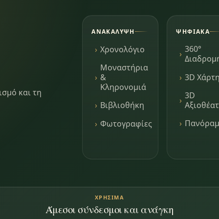
ΑΝΑΚΆΛΥΨΗ
ΨΗΦΙΑΚΆ
360°
Χρονολόγιο
Διαδρομ
Μοναστήρια
3D Χάρτ
&
Κληρονομιά
ισμό και τη
3D
Αξιοθέα
Βιβλιοθήκη
Πανόρα
Φωτογραφίες
ΧΡΉΣΙΜΑ
Άμεσοι σύνδεσμοι και ανάγκη