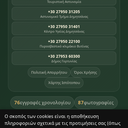
Τουριστική Αστυνομία
+30 27950 31205
Αστυνομικό Τμήμα Δημητσάνας
+30 27950 31401
Κέντρο Υγείας Δημητσάνας
+30 27950 22100
Πυροσβεστικό κλιμάκιο Βυτίνας
+30 27953 60300
Δήμος Γορτυνίας
Πολιτική Απορρήτου
Όροι Χρήσης
Χάρτης Ιστότοπου
76
87
εγγραφές χρονολογίου
φωτογραφίες
391
βιβλία βιβλιοθήκης
Ο σκοπός των cookies είναι η αποθήκευση
πληροφοριών σχετικά με τις προτιμήσεις σας (όπως
8
σημεία κληρονομιάς