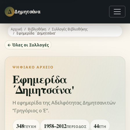
Δ
Δημητσάνα
Αρχική
Βιβλιοθήκη
Συλλογές Βιβλιοθήκης
Εφημερίδα ΄Δημητσάνα'
← Όλες οι Συλλογές
ΨΗΦΙΑΚΌ ΑΡΧΕΊΟ
Εφημερίδα
΄Δημητσάνα'
Η εφημερίδα της Αδελφότητας Δημητσανιτών
“Γρηγόριος ο Έ”.
348
1958–2012
44
ΤΕΎΧΗ
ΠΕΡΊΟΔΟΣ
ΈΤΗ