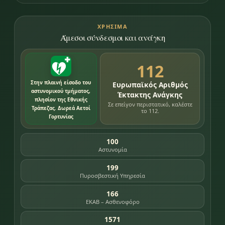
ΧΡΉΣΙΜΑ
Άμεσοι σύνδεσμοι και ανάγκη
112
Στην πλαινή είσοδο του
Ευρωπαϊκός Αριθμός
αστυνομικού τμήματος,
Έκτακτης Ανάγκης
πλησίον της Εθνικής
Σε επείγον περιστατικό, καλέστε
Τράπεζας. Δωρεά Αετοί
το 112.
Γορτυνίας
100
Αστυνομία
199
Πυροσβεστική Υπηρεσία
166
ΕΚΑΒ – Ασθενοφόρο
1571