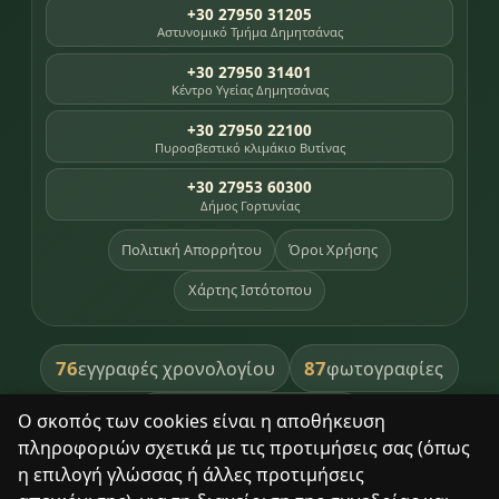
+30 27950 31205
Αστυνομικό Τμήμα Δημητσάνας
+30 27950 31401
Κέντρο Υγείας Δημητσάνας
+30 27950 22100
Πυροσβεστικό κλιμάκιο Βυτίνας
+30 27953 60300
Δήμος Γορτυνίας
Πολιτική Απορρήτου
Όροι Χρήσης
Χάρτης Ιστότοπου
76
87
εγγραφές χρονολογίου
φωτογραφίες
391
βιβλία βιβλιοθήκης
Ο σκοπός των cookies είναι η αποθήκευση
πληροφοριών σχετικά με τις προτιμήσεις σας (όπως
8
σημεία κληρονομιάς
η επιλογή γλώσσας ή άλλες προτιμήσεις