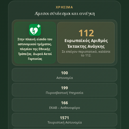
ΧΡΉΣΙΜΑ
Άμεσοι σύνδεσμοι και ανάγκη
112
Στην πλαινή είσοδο του
Ευρωπαϊκός Αριθμός
αστυνομικού τμήματος,
Έκτακτης Ανάγκης
πλησίον της Εθνικής
Σε επείγον περιστατικό, καλέστε
Τράπεζας. Δωρεά Αετοί
το 112.
Γορτυνίας
100
Αστυνομία
199
Πυροσβεστική Υπηρεσία
166
ΕΚΑΒ – Ασθενοφόρο
1571
Τουριστική Αστυνομία