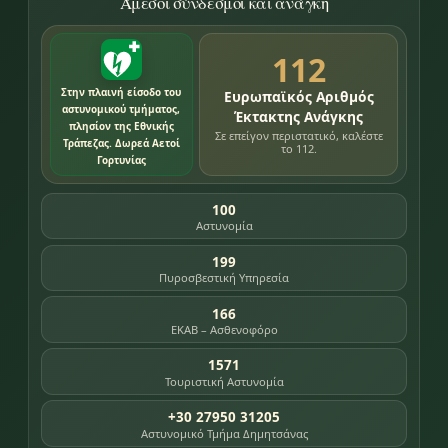
Άμεσοι σύνδεσμοι και ανάγκη
112
Στην πλαινή είσοδο του
Ευρωπαϊκός Αριθμός
αστυνομικού τμήματος,
Έκτακτης Ανάγκης
πλησίον της Εθνικής
Σε επείγον περιστατικό, καλέστε
Τράπεζας. Δωρεά Αετοί
το 112.
Γορτυνίας
100
Αστυνομία
199
Πυροσβεστική Υπηρεσία
166
ΕΚΑΒ – Ασθενοφόρο
1571
Τουριστική Αστυνομία
+30 27950 31205
Αστυνομικό Τμήμα Δημητσάνας