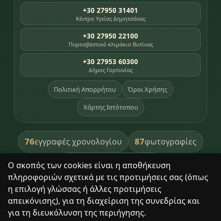
+30 27950 31401
Κέντρο Υγείας Δημητσάνας
+30 27950 22100
Πυροσβεστικό κλιμάκιο Βυτίνας
+30 27953 60300
Δήμος Γορτυνίας
Πολιτική Απορρήτου
Όροι Χρήσης
Χάρτης Ιστότοπου
76
87
εγγραφές χρονολογίου
φωτογραφίες
391
βιβλία βιβλιοθήκης
Ο σκοπός των cookies είναι η αποθήκευση
πληροφοριών σχετικά με τις προτιμήσεις σας (όπως
8
σημεία κληρονομιάς
η επιλογή γλώσσας ή άλλες προτιμήσεις
απεικόνισης), για τη διαχείριση της συνεδρίας και
για τη διευκόλυνση της περιήγησης.
Με σεβασμό στον τόπο και τους ανθρώπους του.