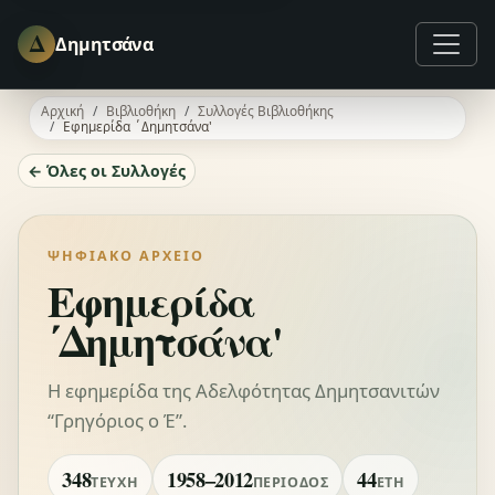
Δ
Δημητσάνα
Αρχική
Βιβλιοθήκη
Συλλογές Βιβλιοθήκης
Εφημερίδα ΄Δημητσάνα'
← Όλες οι Συλλογές
ΨΗΦΙΑΚΌ ΑΡΧΕΊΟ
Εφημερίδα
΄Δημητσάνα'
Η εφημερίδα της Αδελφότητας Δημητσανιτών
“Γρηγόριος ο Έ”.
348
1958–2012
44
ΤΕΎΧΗ
ΠΕΡΊΟΔΟΣ
ΈΤΗ