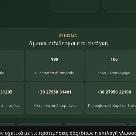
ΧΡΉΣΙΜΑ
Άμεσοι σύνδεσμοι και ανάγκη
199
166
μία
Πυροσβεστική Υπηρεσία
ΕΚΑΒ – Ασθενοφόρο
 31205
+30 27950 31401
+30 27950 22100
α Δημητσάνας
Κέντρο Υγείας Δημητσάνας
Πυροσβεστικό κλιμάκιο Βυτί
87
391
8
ογίου
φωτογραφίες
βιβλία βιβλιοθήκης
σχετικά με τις προτιμήσεις σας (όπως η επιλογή γλώσσας