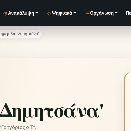
◷
◇
⇥
Ανακάλυψη
Ψηφιακά
Οργάνωση
Πε
ημερίδα ΄Δημητσάνα'
΄Δημητσάνα'
Γρηγόριος ο Έ”.