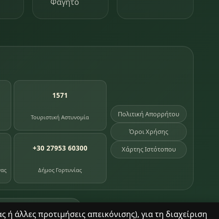
Φαγητό
1571
Πολιτική Απορρήτου
Τουριστική Αστυνομία
Όροι Χρήσης
+30 27953 60300
Χάρτης Ιστότοπου
νας
Δήμος Γορτυνίας
σημεία κληρονομιάς
 ή άλλες προτιμήσεις απεικόνισης), για τη διαχείριση