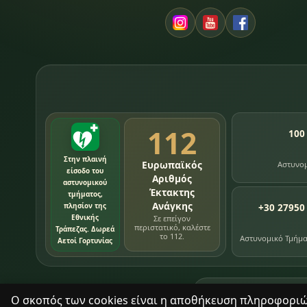
112
100
Στην πλαινή
Ευρωπαϊκός
Αστυνο
είσοδο του
Αριθμός
αστυνομικού
Έκτακτης
τμήματος,
Ανάγκης
πλησίον της
+30 27950
Εθνικής
Σε επείγον
περιστατικό, καλέστε
Τράπεζας. Δωρεά
το 112.
Αστυνομικό Τμήμ
Αετοί Γορτυνίας
76
εγγραφές χρονολ
Ο σκοπός των cookies είναι η αποθήκευση πληροφοριών 