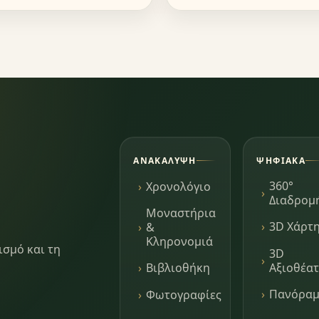
ΑΝΑΚΆΛΥΨΗ
ΨΗΦΙΑΚΆ
360°
Χρονολόγιο
Διαδρομ
Μοναστήρια
3D Χάρτ
&
Κληρονομιά
ισμό και τη
3D
Αξιοθέα
Βιβλιοθήκη
Πανόρα
Φωτογραφίες