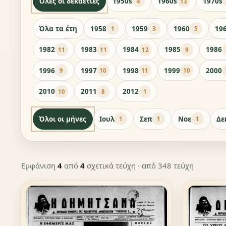
Όλες οι δεκαετίες
1950s
1960s
1970s
4
13
Όλα τα έτη
1958
1959
1960
19
1
3
5
1982
1983
1984
1985
1986
11
11
12
9
1996
1997
1998
1999
2000
9
10
11
10
2010
2011
2012
10
8
1
Όλοι οι μήνες
Ιουλ
Σεπ
Νοε
Δε
1
1
1
Εμφάνιση
4
από
4
σχετικά τεύχη
· από 348 τεύχη