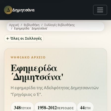
Δ
Δημητσάνα
Αρχική
Βιβλιοθήκη
Συλλογές Βιβλιοθήκης
Εφημερίδα ΄Δημητσάνα'
← Όλες οι Συλλογές
ΨΗΦΙΑΚΌ ΑΡΧΕΊΟ
Εφημερίδα
΄Δημητσάνα'
Η εφημερίδα της Αδελφότητας Δημητσανιτών
“Γρηγόριος ο Έ”.
348
1958–2012
44
ΤΕΎΧΗ
ΠΕΡΊΟΔΟΣ
ΈΤΗ