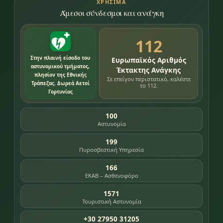
ΧΡΉΣΙΜΑ
Άμεσοι σύνδεσμοι και ανάγκη
112
Στην πλαινή είσοδο του
Ευρωπαϊκός Αριθμός
αστυνομικού τμήματος,
Έκτακτης Ανάγκης
πλησίον της Εθνικής
Σε επείγον περιστατικό, καλέστε
Τράπεζας. Δωρεά Αετοί
το 112.
Γορτυνίας
100
Αστυνομία
199
Πυροσβεστική Υπηρεσία
166
ΕΚΑΒ – Ασθενοφόρο
1571
Τουριστική Αστυνομία
+30 27950 31205