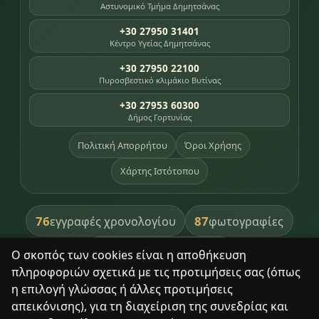
Αστυνομικό Τμήμα Δημητσάνας
+30 27950 31401
Κέντρο Υγείας Δημητσάνας
+30 27950 22100
Πυροσβεστικό κλιμάκιο Βυτίνας
+30 27953 60300
Δήμος Γορτυνίας
Πολιτική Απορρήτου
Όροι Χρήσης
Χάρτης Ιστότοπου
76
87
εγγραφές χρονολογίου
φωτογραφίες
391
βιβλία βιβλιοθήκης
Ο σκοπός των cookies είναι η αποθήκευση
πληροφοριών σχετικά με τις προτιμήσεις σας (όπως
8
σημεία κληρονομιάς
η επιλογή γλώσσας ή άλλες προτιμήσεις
απεικόνισης), για τη διαχείριση της συνεδρίας και