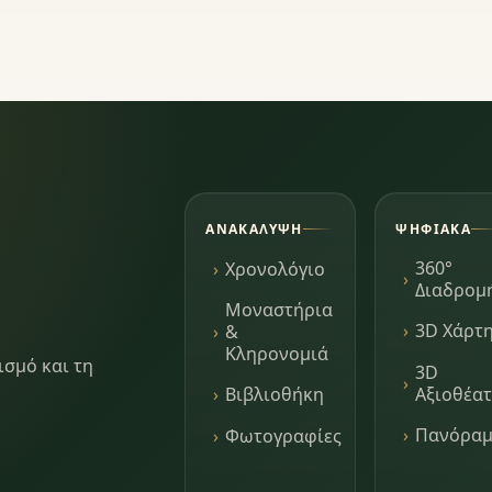
ΑΝΑΚΆΛΥΨΗ
ΨΗΦΙΑΚΆ
360°
Χρονολόγιο
Διαδρομ
Μοναστήρια
3D Χάρτ
&
Κληρονομιά
ισμό και τη
3D
Αξιοθέα
Βιβλιοθήκη
Πανόρα
Φωτογραφίες