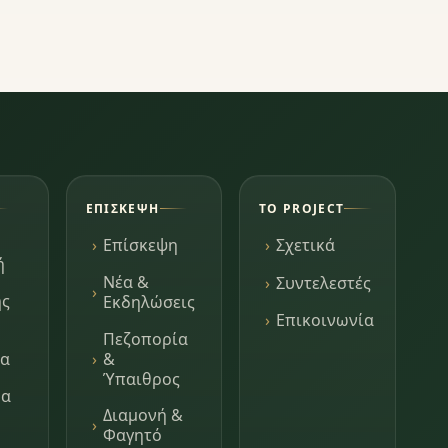
ΕΠΊΣΚΕΨΗ
ΤΟ PROJECT
Επίσκεψη
Σχετικά
ή
Νέα &
Συντελεστές
ης
Εκδηλώσεις
Επικοινωνία
Πεζοπορία
τα
&
Ύπαιθρος
μα
Διαμονή &
Φαγητό