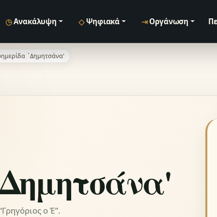
◷
◇
⇥
Ανακάλυψη
Ψηφιακά
Οργάνωση
Πε
ημερίδα ΄Δημητσάνα'
΄Δημητσάνα'
Γρηγόριος ο Έ”.