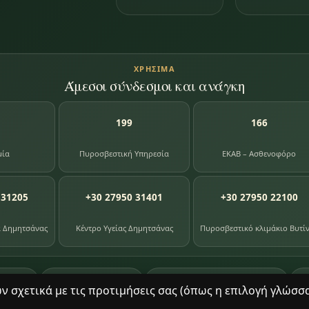
ΧΡΉΣΙΜΑ
Άμεσοι σύνδεσμοι και ανάγκη
199
166
μία
Πυροσβεστική Υπηρεσία
ΕΚΑΒ – Ασθενοφόρο
 31205
+30 27950 31401
+30 27950 22100
α Δημητσάνας
Κέντρο Υγείας Δημητσάνας
Πυροσβεστικό κλιμάκιο Βυτί
87
391
8
ογίου
φωτογραφίες
βιβλία βιβλιοθήκης
σχετικά με τις προτιμήσεις σας (όπως η επιλογή γλώσσας