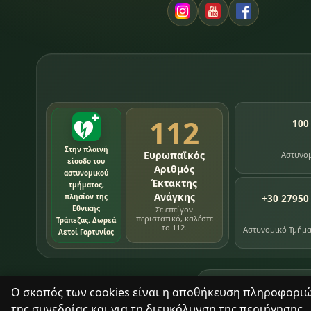
112
100
Στην πλαινή
Ευρωπαϊκός
Αστυνο
είσοδο του
Αριθμός
αστυνομικού
Έκτακτης
τμήματος,
Ανάγκης
πλησίον της
+30 27950
Εθνικής
Σε επείγον
περιστατικό, καλέστε
Τράπεζας. Δωρεά
το 112.
Αστυνομικό Τμήμ
Αετοί Γορτυνίας
76
εγγραφές χρονολ
Ο σκοπός των cookies είναι η αποθήκευση πληροφοριών 
της συνεδρίας και για τη διευκόλυνση της περιήγησης.