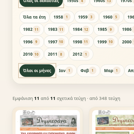
Όλες οι δεκαετίες
1950s
1960s
1970s
4
13
Όλα τα έτη
1958
1959
1960
19
1
3
5
1982
1983
1984
1985
1986
11
11
12
9
1996
1997
1998
1999
2000
9
10
11
10
2010
2011
2012
10
8
1
Όλοι οι μήνες
Ιαν
Φεβ
Μαρ
Απ
1
1
1
Εμφάνιση
11
από
11
σχετικά τεύχη
· από 348 τεύχη