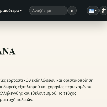
⌕
ρισσότερα
Ρ
Όρος αναζήτησης
Αναζήτηση
ΣΑΝΑ
σίες εορταστικών εκδηλώσεων και οριστικοποίηση
αι δωρεές εξοπλισμού και χορηγίες περιεχομένου
αλληλεγγύης και εθελοντισμού. Το τεύχος
υμμετοχή πολιτών.