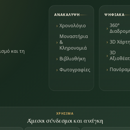
ΑΝΑΚΆΛΥΨΗ
ΨΗΦΙΑΚΆ
360°
Χρονολόγιο
Διαδρομ
Μοναστήρια
3D Χάρτ
&
Κληρονομιά
ισμό και τη
3D
Αξιοθέα
Βιβλιοθήκη
Πανόρα
Φωτογραφίες
ΧΡΉΣΙΜΑ
Άμεσοι σύνδεσμοι και ανάγκη