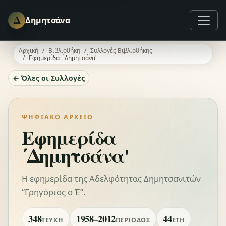
Δ
Δημητσάνα
Αρχική
Βιβλιοθήκη
Συλλογές Βιβλιοθήκης
Εφημερίδα ΄Δημητσάνα'
← Όλες οι Συλλογές
ΨΗΦΙΑΚΌ ΑΡΧΕΊΟ
Εφημερίδα
΄Δημητσάνα'
Η εφημερίδα της Αδελφότητας Δημητσανιτών
“Γρηγόριος ο Έ”.
348
1958–2012
44
ΤΕΎΧΗ
ΠΕΡΊΟΔΟΣ
ΈΤΗ