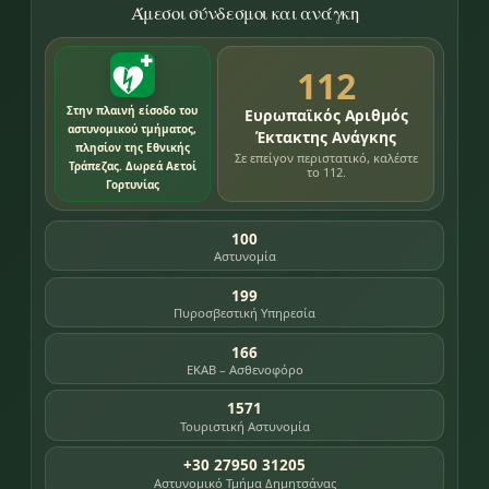
Άμεσοι σύνδεσμοι και ανάγκη
112
Στην πλαινή είσοδο του
Ευρωπαϊκός Αριθμός
αστυνομικού τμήματος,
Έκτακτης Ανάγκης
πλησίον της Εθνικής
Σε επείγον περιστατικό, καλέστε
Τράπεζας. Δωρεά Αετοί
το 112.
Γορτυνίας
100
Αστυνομία
199
Πυροσβεστική Υπηρεσία
166
ΕΚΑΒ – Ασθενοφόρο
1571
Τουριστική Αστυνομία
+30 27950 31205
Αστυνομικό Τμήμα Δημητσάνας