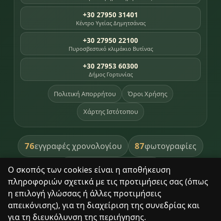
+30 27950 31401
Κέντρο Υγείας Δημητσάνας
+30 27950 22100
Πυροσβεστικό κλιμάκιο Βυτίνας
+30 27953 60300
Δήμος Γορτυνίας
Πολιτική Απορρήτου
Όροι Χρήσης
Χάρτης Ιστότοπου
76
87
εγγραφές χρονολογίου
φωτογραφίες
391
βιβλία βιβλιοθήκης
Ο σκοπός των cookies είναι η αποθήκευση
πληροφοριών σχετικά με τις προτιμήσεις σας (όπως
8
σημεία κληρονομιάς
η επιλογή γλώσσας ή άλλες προτιμήσεις
απεικόνισης), για τη διαχείριση της συνεδρίας και
για τη διευκόλυνση της περιήγησης.