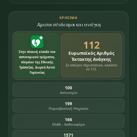
ΧΡΉΣΙΜΑ
Άμεσοι σύνδεσμοι και ανάγκη
112
Στην πλαινή είσοδο του
Ευρωπαϊκός Αριθμός
αστυνομικού τμήματος,
Έκτακτης Ανάγκης
πλησίον της Εθνικής
Σε επείγον περιστατικό, καλέστε
Τράπεζας. Δωρεά Αετοί
το 112.
Γορτυνίας
100
Αστυνομία
199
Πυροσβεστική Υπηρεσία
166
ΕΚΑΒ – Ασθενοφόρο
1571