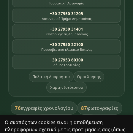
Τουριστική Αστυνομία
+30 27950 31205
Αστυνομικό Τμήμα Δημητσάνας
+30 27950 31401
Κέντρο Υγείας Δημητσάνας
+30 27950 22100
Πυροσβεστικό κλιμάκιο Βυτίνας
+30 27953 60300
Δήμος Γορτυνίας
Πολιτική Απορρήτου
Όροι Χρήσης
Χάρτης Ιστότοπου
76
87
εγγραφές χρονολογίου
φωτογραφίες
391
βιβλία βιβλιοθήκης
Ο σκοπός των cookies είναι η αποθήκευση
πληροφοριών σχετικά με τις προτιμήσεις σας (όπως