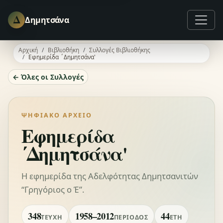
Δ
Δημητσάνα
Αρχική
Βιβλιοθήκη
Συλλογές Βιβλιοθήκης
Εφημερίδα ΄Δημητσάνα'
← Όλες οι Συλλογές
ΨΗΦΙΑΚΌ ΑΡΧΕΊΟ
Εφημερίδα
΄Δημητσάνα'
Η εφημερίδα της Αδελφότητας Δημητσανιτών
“Γρηγόριος ο Έ”.
348
1958–2012
44
ΤΕΎΧΗ
ΠΕΡΊΟΔΟΣ
ΈΤΗ