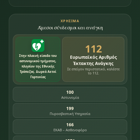
ΧΡΉΣΙΜΑ
Άμεσοι σύνδεσμοι και ανάγκη
112
Στην πλαινή είσοδο του
Ευρωπαϊκός Αριθμός
αστυνομικού τμήματος,
Έκτακτης Ανάγκης
πλησίον της Εθνικής
Σε επείγον περιστατικό, καλέστε
Τράπεζας. Δωρεά Αετοί
το 112.
Γορτυνίας
100
Αστυνομία
199
Πυροσβεστική Υπηρεσία
166
ΕΚΑΒ – Ασθενοφόρο