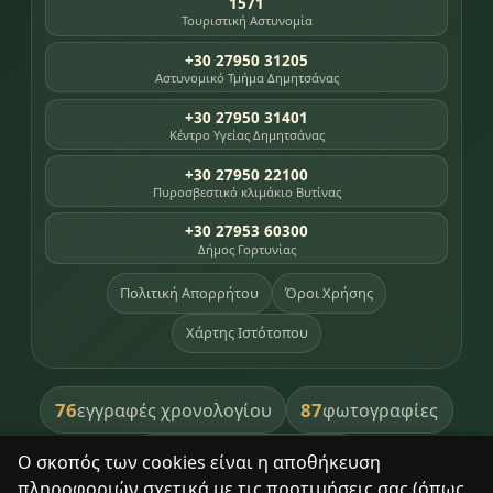
1571
Τουριστική Αστυνομία
+30 27950 31205
Αστυνομικό Τμήμα Δημητσάνας
+30 27950 31401
Κέντρο Υγείας Δημητσάνας
+30 27950 22100
Πυροσβεστικό κλιμάκιο Βυτίνας
+30 27953 60300
Δήμος Γορτυνίας
Πολιτική Απορρήτου
Όροι Χρήσης
Χάρτης Ιστότοπου
76
87
εγγραφές χρονολογίου
φωτογραφίες
391
βιβλία βιβλιοθήκης
Ο σκοπός των cookies είναι η αποθήκευση
πληροφοριών σχετικά με τις προτιμήσεις σας (όπως