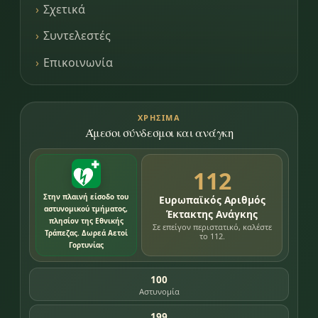
Σχετικά
Συντελεστές
Επικοινωνία
ΧΡΉΣΙΜΑ
Άμεσοι σύνδεσμοι και ανάγκη
112
Στην πλαινή είσοδο του
Ευρωπαϊκός Αριθμός
αστυνομικού τμήματος,
Έκτακτης Ανάγκης
πλησίον της Εθνικής
Σε επείγον περιστατικό, καλέστε
Τράπεζας. Δωρεά Αετοί
το 112.
Γορτυνίας
100
Αστυνομία
199