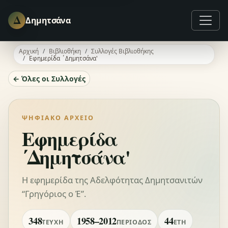
Δ
Δημητσάνα
Αρχική
Βιβλιοθήκη
Συλλογές Βιβλιοθήκης
Εφημερίδα ΄Δημητσάνα'
← Όλες οι Συλλογές
ΨΗΦΙΑΚΌ ΑΡΧΕΊΟ
Εφημερίδα
΄Δημητσάνα'
Η εφημερίδα της Αδελφότητας Δημητσανιτών
“Γρηγόριος ο Έ”.
348
1958–2012
44
ΤΕΎΧΗ
ΠΕΡΊΟΔΟΣ
ΈΤΗ