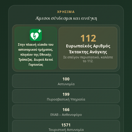
ΧΡΉΣΙΜΑ
Άμεσοι σύνδεσμοι και ανάγκη
112
Στην πλαινή είσοδο του
Ευρωπαϊκός Αριθμός
αστυνομικού τμήματος,
Έκτακτης Ανάγκης
πλησίον της Εθνικής
Σε επείγον περιστατικό, καλέστε
Τράπεζας. Δωρεά Αετοί
το 112.
Γορτυνίας
100
Αστυνομία
199
Πυροσβεστική Υπηρεσία
166
ΕΚΑΒ – Ασθενοφόρο
1571
Τουριστική Αστυνομία