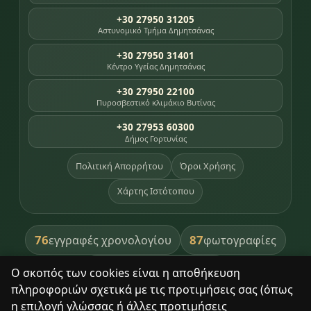
+30 27950 31205
Αστυνομικό Τμήμα Δημητσάνας
+30 27950 31401
Κέντρο Υγείας Δημητσάνας
+30 27950 22100
Πυροσβεστικό κλιμάκιο Βυτίνας
+30 27953 60300
Δήμος Γορτυνίας
Πολιτική Απορρήτου
Όροι Χρήσης
Χάρτης Ιστότοπου
76
87
εγγραφές χρονολογίου
φωτογραφίες
391
βιβλία βιβλιοθήκης
Ο σκοπός των cookies είναι η αποθήκευση
πληροφοριών σχετικά με τις προτιμήσεις σας (όπως
8
σημεία κληρονομιάς
η επιλογή γλώσσας ή άλλες προτιμήσεις