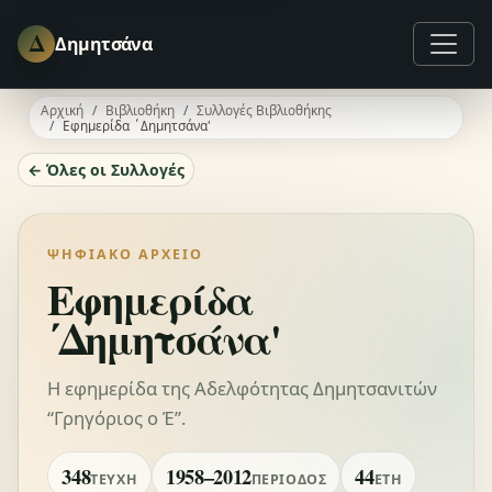
Δ
Δημητσάνα
Αρχική
Βιβλιοθήκη
Συλλογές Βιβλιοθήκης
Εφημερίδα ΄Δημητσάνα'
← Όλες οι Συλλογές
ΨΗΦΙΑΚΌ ΑΡΧΕΊΟ
Εφημερίδα
΄Δημητσάνα'
Η εφημερίδα της Αδελφότητας Δημητσανιτών
“Γρηγόριος ο Έ”.
348
1958–2012
44
ΤΕΎΧΗ
ΠΕΡΊΟΔΟΣ
ΈΤΗ