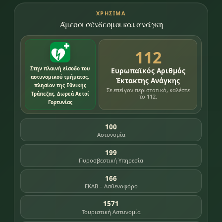
ΧΡΉΣΙΜΑ
Άμεσοι σύνδεσμοι και ανάγκη
112
Στην πλαινή είσοδο του
Ευρωπαϊκός Αριθμός
αστυνομικού τμήματος,
Έκτακτης Ανάγκης
πλησίον της Εθνικής
Σε επείγον περιστατικό, καλέστε
Τράπεζας. Δωρεά Αετοί
το 112.
Γορτυνίας
100
Αστυνομία
199
Πυροσβεστική Υπηρεσία
166
ΕΚΑΒ – Ασθενοφόρο
1571
Τουριστική Αστυνομία