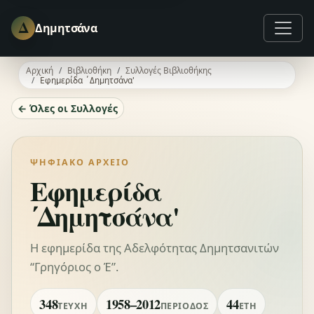
Δ
Δημητσάνα
Αρχική
Βιβλιοθήκη
Συλλογές Βιβλιοθήκης
Εφημερίδα ΄Δημητσάνα'
← Όλες οι Συλλογές
ΨΗΦΙΑΚΌ ΑΡΧΕΊΟ
Εφημερίδα
΄Δημητσάνα'
Η εφημερίδα της Αδελφότητας Δημητσανιτών
“Γρηγόριος ο Έ”.
348
1958–2012
44
ΤΕΎΧΗ
ΠΕΡΊΟΔΟΣ
ΈΤΗ