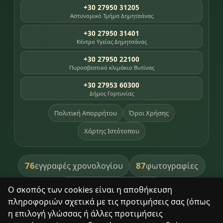
+30 27950 31205
Αστυνομικό Τμήμα Δημητσάνας
+30 27950 31401
Κέντρο Υγείας Δημητσάνας
+30 27950 22100
Πυροσβεστικό κλιμάκιο Βυτίνας
+30 27953 60300
Δήμος Γορτυνίας
Πολιτική Απορρήτου
Όροι Χρήσης
Χάρτης Ιστότοπου
76
87
εγγραφές χρονολογίου
φωτογραφίες
391
βιβλία βιβλιοθήκης
Ο σκοπός των cookies είναι η αποθήκευση
πληροφοριών σχετικά με τις προτιμήσεις σας (όπως
8
σημεία κληρονομιάς
η επιλογή γλώσσας ή άλλες προτιμήσεις