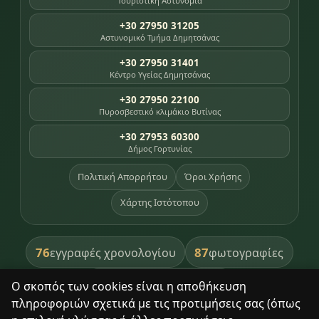
Τουριστική Αστυνομία
+30 27950 31205
Αστυνομικό Τμήμα Δημητσάνας
+30 27950 31401
Κέντρο Υγείας Δημητσάνας
+30 27950 22100
Πυροσβεστικό κλιμάκιο Βυτίνας
+30 27953 60300
Δήμος Γορτυνίας
Πολιτική Απορρήτου
Όροι Χρήσης
Χάρτης Ιστότοπου
76
87
εγγραφές χρονολογίου
φωτογραφίες
391
βιβλία βιβλιοθήκης
Ο σκοπός των cookies είναι η αποθήκευση
πληροφοριών σχετικά με τις προτιμήσεις σας (όπως
8
σημεία κληρονομιάς