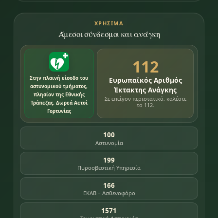
ΧΡΉΣΙΜΑ
Άμεσοι σύνδεσμοι και ανάγκη
112
Στην πλαινή είσοδο του
Ευρωπαϊκός Αριθμός
αστυνομικού τμήματος,
Έκτακτης Ανάγκης
πλησίον της Εθνικής
Σε επείγον περιστατικό, καλέστε
Τράπεζας. Δωρεά Αετοί
το 112.
Γορτυνίας
100
Αστυνομία
199
Πυροσβεστική Υπηρεσία
166
ΕΚΑΒ – Ασθενοφόρο
1571