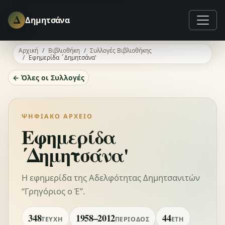
Δ
Δημητσάνα
Αρχική
Βιβλιοθήκη
Συλλογές Βιβλιοθήκης
Εφημερίδα ΄Δημητσάνα'
← Όλες οι Συλλογές
ΨΗΦΙΑΚΌ ΑΡΧΕΊΟ
Εφημερίδα
΄Δημητσάνα'
Η εφημερίδα της Αδελφότητας Δημητσανιτών
“Γρηγόριος ο Έ”.
348
1958–2012
44
ΤΕΎΧΗ
ΠΕΡΊΟΔΟΣ
ΈΤΗ