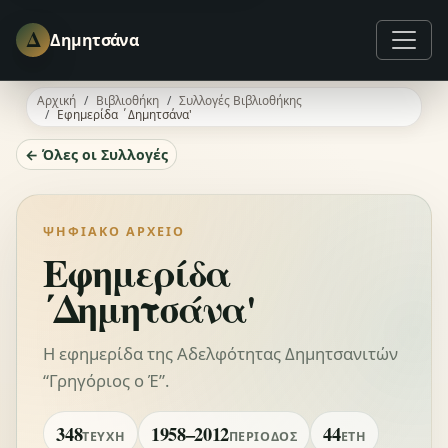
Δ
Δημητσάνα
Αρχική
Βιβλιοθήκη
Συλλογές Βιβλιοθήκης
Εφημερίδα ΄Δημητσάνα'
← Όλες οι Συλλογές
ΨΗΦΙΑΚΌ ΑΡΧΕΊΟ
Εφημερίδα
΄Δημητσάνα'
Η εφημερίδα της Αδελφότητας Δημητσανιτών
“Γρηγόριος ο Έ”.
348
1958–2012
44
ΤΕΎΧΗ
ΠΕΡΊΟΔΟΣ
ΈΤΗ