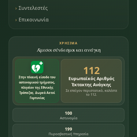
Συντελεστές
Επικοινωνία
ΧΡΉΣΙΜΑ
Άμεσοι σύνδεσμοι και ανάγκη
112
Στην πλαινή είσοδο του
Ευρωπαϊκός Αριθμός
αστυνομικού τμήματος,
Έκτακτης Ανάγκης
πλησίον της Εθνικής
Σε επείγον περιστατικό, καλέστε
Τράπεζας. Δωρεά Αετοί
το 112.
Γορτυνίας
100
Αστυνομία
199
Πυροσβεστική Υπηρεσία