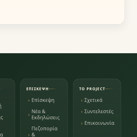
ΕΠΊΣΚΕΨΗ
ΤΟ PROJECT
Επίσκεψη
Σχετικά
ή
Νέα &
Συντελεστές
ης
Εκδηλώσεις
Επικοινωνία
Πεζοπορία
τα
&