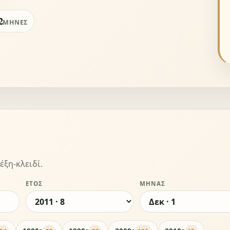
2
ΜΉΝΕΣ
έξη-κλειδί.
ΈΤΟΣ
ΜΉΝΑΣ