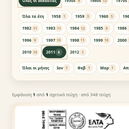
Όλες οι δεκαετίες
1950s
1960s
1970s
4
13
Όλα τα έτη
1958
1959
1960
19
1
3
5
1982
1983
1984
1985
1986
11
11
12
9
1996
1997
1998
1999
2000
9
10
11
10
2010
2011
2012
10
8
1
Όλοι οι μήνες
Ιαν
Φεβ
Μαρ
Απ
1
1
1
Εμφάνιση
1
από
1
σχετικά τεύχη
· από 348 τεύχη