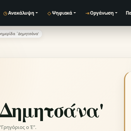
◷
◇
⇥
Ανακάλυψη
Ψηφιακά
Οργάνωση
Πε
ημερίδα ΄Δημητσάνα'
΄Δημητσάνα'
Γρηγόριος ο Έ”.