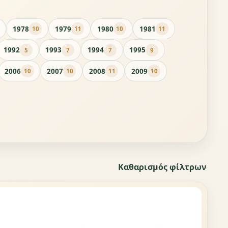
1978
1979
1980
1981
10
11
10
11
1992
1993
1994
1995
5
7
7
9
2006
2007
2008
2009
10
10
11
10
Καθαρισμός φίλτρων