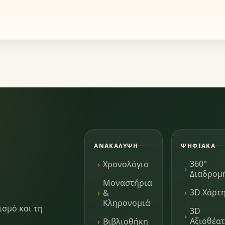
ΑΝΑΚΆΛΥΨΗ
ΨΗΦΙΑΚΆ
360°
Χρονολόγιο
Διαδρομ
Μοναστήρια
3D Χάρτ
&
Κληρονομιά
ισμό και τη
3D
Αξιοθέα
Βιβλιοθήκη