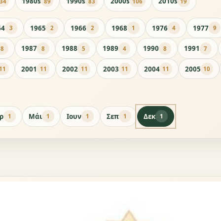
1980s
1990s
2000s
2010s
34
89
83
106
19
64
1965
1966
1968
1976
1977
3
2
2
1
4
9
1987
1988
1989
1990
1991
8
8
5
4
8
7
2001
2002
2003
2004
2005
11
11
11
11
11
10
ρ
Μάι
Ιουν
Σεπ
Δεκ
1
1
1
1
1