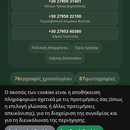
+30 27950 31401
Κέντρο Υγείας Δημητσάνας
+30 27950 22100
Πυροσβεστικό κλιμάκιο Βυτίνας
+30 27953 60300
Δήμος Γορτυνίας
Πολιτική Απορρήτου
Όροι Χρήσης
Χάρτης Ιστότοπου
76
87
εγγραφές χρονολογίου
φωτογραφίες
391
βιβλία βιβλιοθήκης
Ο σκοπός των cookies είναι η αποθήκευση
πληροφοριών σχετικά με τις προτιμήσεις σας (όπως
8
σημεία κληρονομιάς
η επιλογή γλώσσας ή άλλες προτιμήσεις
απεικόνισης), για τη διαχείριση της συνεδρίας και
για τη διευκόλυνση της περιήγησης.
Με σεβασμό στον τόπο και τους ανθρώπους του.