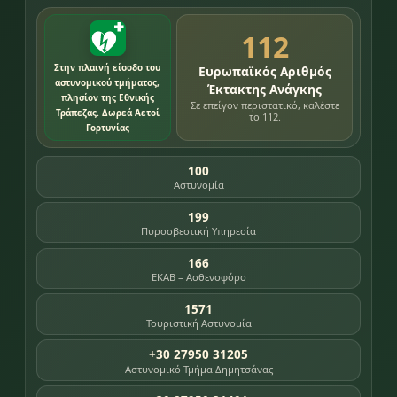
112
Στην πλαινή είσοδο του
Ευρωπαϊκός Αριθμός
αστυνομικού τμήματος,
Έκτακτης Ανάγκης
πλησίον της Εθνικής
Σε επείγον περιστατικό, καλέστε
Τράπεζας. Δωρεά Αετοί
το 112.
Γορτυνίας
100
Αστυνομία
199
Πυροσβεστική Υπηρεσία
166
ΕΚΑΒ – Ασθενοφόρο
1571
Τουριστική Αστυνομία
+30 27950 31205
Αστυνομικό Τμήμα Δημητσάνας