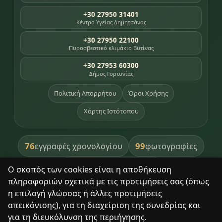
+30 27950 31401
Κέντρο Υγείας Δημητσάνας
+30 27950 22100
Πυροσβεστικό κλιμάκιο Βυτίνας
+30 27953 60300
Δήμος Γορτυνίας
Πολιτική Απορρήτου
Όροι Χρήσης
Χάρτης Ιστότοπου
76
99
εγγραφές χρονολογίου
φωτογραφίες
391
βιβλία βιβλιοθήκης
Ο σκοπός των cookies είναι η αποθήκευση
πληροφοριών σχετικά με τις προτιμήσεις σας (όπως
8
σημεία κληρονομιάς
η επιλογή γλώσσας ή άλλες προτιμήσεις
απεικόνισης), για τη διαχείριση της συνεδρίας και
για τη διευκόλυνση της περιήγησης.