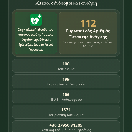
Άμεσοι σύνδεσμοι και ανάγκη
112
Στην πλαινή είσοδο του
Ευρωπαϊκός Αριθμός
αστυνομικού τμήματος,
Έκτακτης Ανάγκης
πλησίον της Εθνικής
Σε επείγον περιστατικό, καλέστε
Τράπεζας. Δωρεά Αετοί
το 112.
Γορτυνίας
100
Αστυνομία
199
Πυροσβεστική Υπηρεσία
166
ΕΚΑΒ – Ασθενοφόρο
1571
Τουριστική Αστυνομία
+30 27950 31205
Αστυνομικό Τμήμα Δημητσάνας