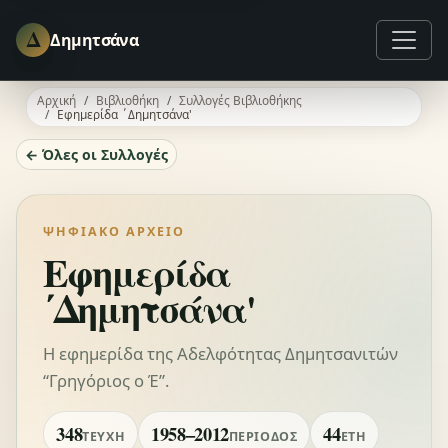
Δ
Δημητσάνα
Αρχική
Βιβλιοθήκη
Συλλογές Βιβλιοθήκης
Εφημερίδα ΄Δημητσάνα'
← Όλες οι Συλλογές
ΨΗΦΙΑΚΌ ΑΡΧΕΊΟ
Εφημερίδα
΄Δημητσάνα'
Η εφημερίδα της Αδελφότητας Δημητσανιτών
“Γρηγόριος ο Έ”.
348
1958–2012
44
ΤΕΎΧΗ
ΠΕΡΊΟΔΟΣ
ΈΤΗ