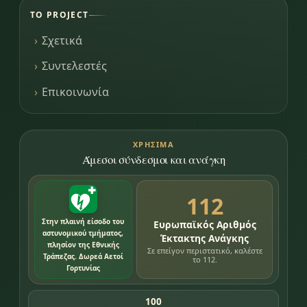
ΤΟ PROJECT
Σχετικά
Συντελεστές
Επικοινωνία
ΧΡΉΣΙΜΑ
Άμεσοι σύνδεσμοι και ανάγκη
112
Στην πλαινή είσοδο του
Ευρωπαϊκός Αριθμός
αστυνομικού τμήματος,
Έκτακτης Ανάγκης
πλησίον της Εθνικής
Σε επείγον περιστατικό, καλέστε
Τράπεζας. Δωρεά Αετοί
το 112.
Γορτυνίας
100