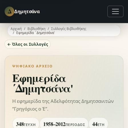
Δ
Δημητσάνα
Αρχική
Βιβλιοθήκη
Συλλογές Βιβλιοθήκης
Εφημερίδα ΄Δημητσάνα'
← Όλες οι Συλλογές
ΨΗΦΙΑΚΌ ΑΡΧΕΊΟ
Εφημερίδα
΄Δημητσάνα'
Η εφημερίδα της Αδελφότητας Δημητσανιτών
“Γρηγόριος ο Έ”.
348
1958–2012
44
ΤΕΎΧΗ
ΠΕΡΊΟΔΟΣ
ΈΤΗ