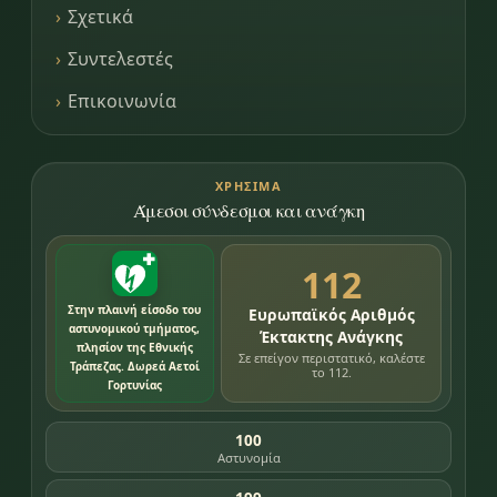
Σχετικά
Συντελεστές
Επικοινωνία
ΧΡΉΣΙΜΑ
Άμεσοι σύνδεσμοι και ανάγκη
112
Στην πλαινή είσοδο του
Ευρωπαϊκός Αριθμός
αστυνομικού τμήματος,
Έκτακτης Ανάγκης
πλησίον της Εθνικής
Σε επείγον περιστατικό, καλέστε
Τράπεζας. Δωρεά Αετοί
το 112.
Γορτυνίας
100
Αστυνομία