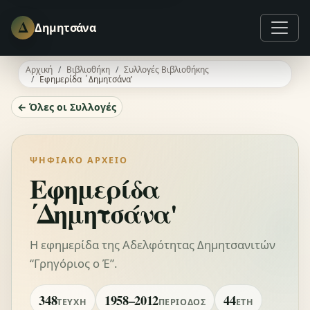
Δ
Δημητσάνα
Αρχική
Βιβλιοθήκη
Συλλογές Βιβλιοθήκης
Εφημερίδα ΄Δημητσάνα'
← Όλες οι Συλλογές
ΨΗΦΙΑΚΌ ΑΡΧΕΊΟ
Εφημερίδα
΄Δημητσάνα'
Η εφημερίδα της Αδελφότητας Δημητσανιτών
“Γρηγόριος ο Έ”.
348
1958–2012
44
ΤΕΎΧΗ
ΠΕΡΊΟΔΟΣ
ΈΤΗ