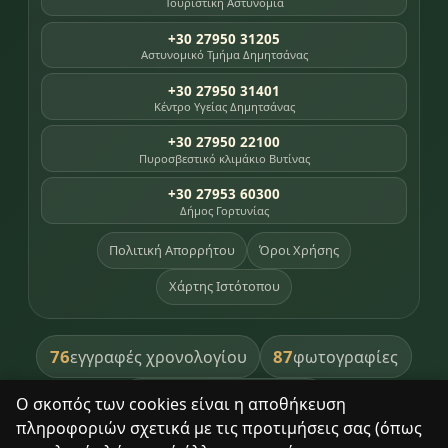
Τουριστική Αστυνομία
+30 27950 31205
Αστυνομικό Τμήμα Δημητσάνας
+30 27950 31401
Κέντρο Υγείας Δημητσάνας
+30 27950 22100
Πυροσβεστικό κλιμάκιο Βυτίνας
+30 27953 60300
Δήμος Γορτυνίας
Πολιτική Απορρήτου
Όροι Χρήσης
Χάρτης Ιστότοπου
76
87
εγγραφές χρονολογίου
φωτογραφίες
391
βιβλία βιβλιοθήκης
Ο σκοπός των cookies είναι η αποθήκευση
πληροφοριών σχετικά με τις προτιμήσεις σας (όπως
8
σημεία κληρονομιάς