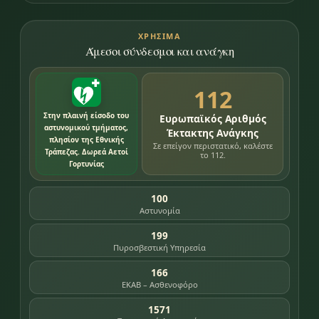
ΧΡΉΣΙΜΑ
Άμεσοι σύνδεσμοι και ανάγκη
112
Στην πλαινή είσοδο του
Ευρωπαϊκός Αριθμός
αστυνομικού τμήματος,
Έκτακτης Ανάγκης
πλησίον της Εθνικής
Σε επείγον περιστατικό, καλέστε
Τράπεζας. Δωρεά Αετοί
το 112.
Γορτυνίας
100
Αστυνομία
199
Πυροσβεστική Υπηρεσία
166
ΕΚΑΒ – Ασθενοφόρο
1571