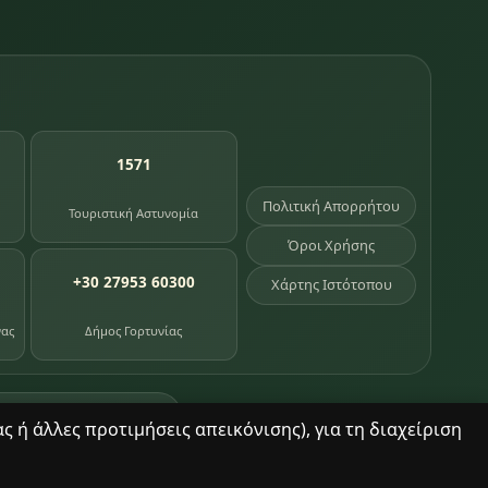
1571
Πολιτική Απορρήτου
Τουριστική Αστυνομία
Όροι Χρήσης
+30 27953 60300
Χάρτης Ιστότοπου
νας
Δήμος Γορτυνίας
σημεία κληρονομιάς
 ή άλλες προτιμήσεις απεικόνισης), για τη διαχείριση