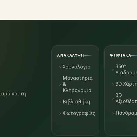
ΑΝΑΚΆΛΥΨΗ
ΨΗΦΙΑΚΆ
360°
Χρονολόγιο
Διαδρομ
Μοναστήρια
3D Χάρτ
&
Κληρονομιά
ισμό και τη
3D
Αξιοθέα
Βιβλιοθήκη
Πανόρα
Φωτογραφίες