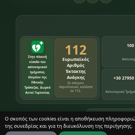
112
100
Στην πλαινή
Ευρωπαϊκός
Αστυνο
είσοδο του
Αριθμός
αστυνομικού
Έκτακτης
τμήματος,
Ανάγκης
πλησίον της
+30 27950
Εθνικής
Σε επείγον
περιστατικό, καλέστε
Τράπεζας. Δωρεά
το 112.
Αστυνομικό Τμήμ
Αετοί Γορτυνίας
76
εγγραφές χρονολ
Ο σκοπός των cookies είναι η αποθήκευση πληροφοριών 
της συνεδρίας και για τη διευκόλυνση της περιήγησης.