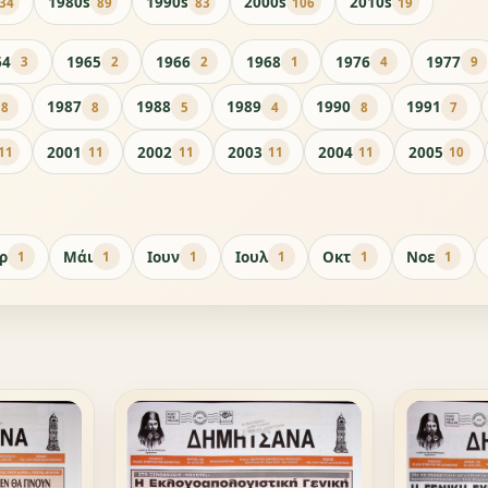
1980s
1990s
2000s
2010s
34
89
83
106
19
64
1965
1966
1968
1976
1977
3
2
2
1
4
9
1987
1988
1989
1990
1991
8
8
5
4
8
7
2001
2002
2003
2004
2005
11
11
11
11
11
10
ρ
Μάι
Ιουν
Ιουλ
Οκτ
Νοε
1
1
1
1
1
1