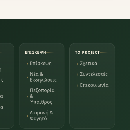
ΕΠΊΣΚΕΨΗ
ΤΟ PROJECT
Επίσκεψη
Σχετικά
ή
Νέα &
Συντελεστές
ης
Εκδηλώσεις
Επικοινωνία
Πεζοπορία
τα
&
Ύπαιθρος
μα
Διαμονή &
Φαγητό