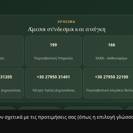
ΧΡΉΣΙΜΑ
Άμεσοι σύνδεσμοι και ανάγκη
199
166
μία
Πυροσβεστική Υπηρεσία
ΕΚΑΒ – Ασθενοφόρο
 31205
+30 27950 31401
+30 27950 22100
α Δημητσάνας
Κέντρο Υγείας Δημητσάνας
Πυροσβεστικό κλιμάκιο Βυτί
87
391
8
ογίου
φωτογραφίες
βιβλία βιβλιοθήκης
σχετικά με τις προτιμήσεις σας (όπως η επιλογή γλώσσας