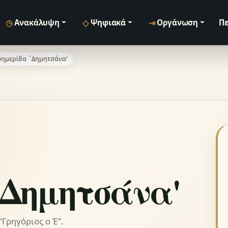
◷
◇
⇥
Ανακάλυψη
Ψηφιακά
Οργάνωση
Πε
ημερίδα ΄Δημητσάνα'
΄Δημητσάνα'
Γρηγόριος ο Έ”.