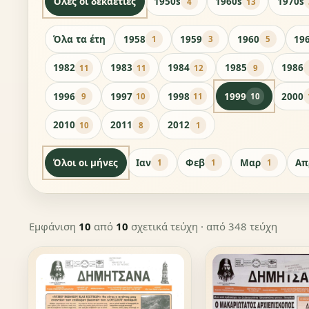
Όλες οι δεκαετίες
1950s
1960s
1970s
4
13
Όλα τα έτη
1958
1959
1960
19
1
3
5
1982
1983
1984
1985
1986
11
11
12
9
1996
1997
1998
1999
2000
9
10
11
10
2010
2011
2012
10
8
1
Όλοι οι μήνες
Ιαν
Φεβ
Μαρ
Απ
1
1
1
Εμφάνιση
10
από
10
σχετικά τεύχη
· από 348 τεύχη