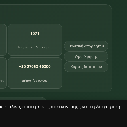
1571
Πολιτική Απορρήτου
Τουριστική Αστυνομία
Όροι Χρήσης
+30 27953 60300
Χάρτης Ιστότοπου
νας
Δήμος Γορτυνίας
σημεία κληρονομιάς
 ή άλλες προτιμήσεις απεικόνισης), για τη διαχείριση
© 2025 Δημητσάνα. Με επιφύλαξη παντός δικαιώματος.