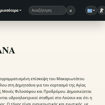
⌕
ρισσότερα
Ρ
Όρος αναζήτησης
Αναζήτηση
ΣΑΝΑ
προγραμματισμένη επίσκεψη του Μακαριωτάτου
ου στη Δημητσάνα για τον εορτασμό της Αγίας
ρές Μονές Φιλοσόφου και Προδρόμου. Δημοσιεύεται
νται υδροηλεκτρικοί σταθμοί στο Λούσιο και ότι η
ς. Ο τόνος είναι ενημερωτικός και ενωτικός, με