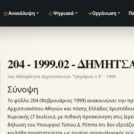
◷
◇
⇥
Ανακάλυψη
Ψηφιακά
Οργάνωση
Πε
204 - 1999.02 - ΔΗΜΗΤ
του Αδελφότητα Δημητσανιτών “Γρηγόριος ο Έ” · 1999
Σύνοψη
Το φύλλο 204 (Φεβρουάριος 1999) ανακοινώνει την 
Αρχιεπισκόπου Αθηνών και πάσης Ελλάδος Χριστόδουλ
Κυριακής (7 Ιουλίου), με πιθανή προσκύνηση στις Ιε
δήλωση του Υπουργού Τύπου Δ. Ρέππα ότι δεν εξετάζο
κοιλάδα προστατεύεται ως ενιαίος αρχαιολογικός χώρο