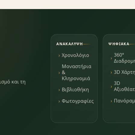
ΑΝΑΚΆΛΥΨΗ
ΨΗΦΙΑΚΆ
360°
Χρονολόγιο
Διαδρομ
Μοναστήρια
3D Χάρτ
&
Κληρονομιά
ισμό και τη
3D
Αξιοθέα
Βιβλιοθήκη
Πανόρα
Φωτογραφίες