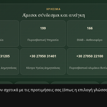
ΧΡΉΣΙΜΑ
Άμεσοι σύνδεσμοι και ανάγκη
199
166
μία
Πυροσβεστική Υπηρεσία
ΕΚΑΒ – Ασθενοφόρο
 31205
+30 27950 31401
+30 27950 22100
α Δημητσάνας
Κέντρο Υγείας Δημητσάνας
Πυροσβεστικό κλιμάκιο Βυτί
87
391
8
ογίου
φωτογραφίες
βιβλία βιβλιοθήκης
σχετικά με τις προτιμήσεις σας (όπως η επιλογή γλώσσας