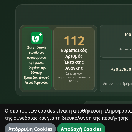
112
100
Στην πλαινή
Αστυνο
Ευρωπαϊκός
είσοδο του
Αριθμός
αστυνομικού
Έκτακτης
τμήματος,
Ανάγκης
πλησίον της
+30 27950
Εθνικής
Σε επείγον
περιστατικό, καλέστε
Τράπεζας. Δωρεά
το 112.
Αετοί Γορτυνίας
Αστυνομικό Τμήμ
76
εγγραφές χρονολ
Ο σκοπός των cookies είναι η αποθήκευση πληροφοριών 
της συνεδρίας και για τη διευκόλυνση της περιήγησης.
Με σεβασμό στον τόπο και τους ανθρώπους του.
Απόρριψη Cookies
Αποδοχή Cookies