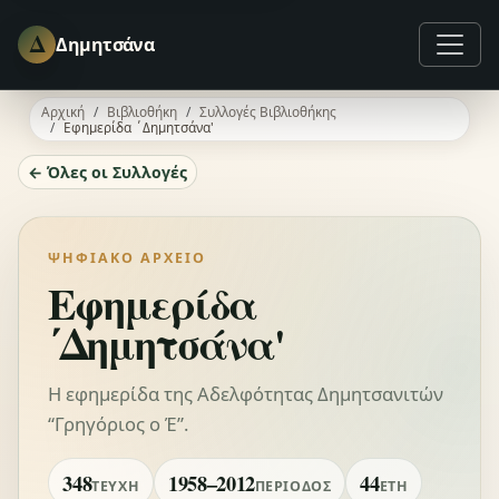
Δ
Δημητσάνα
Αρχική
Βιβλιοθήκη
Συλλογές Βιβλιοθήκης
Εφημερίδα ΄Δημητσάνα'
← Όλες οι Συλλογές
ΨΗΦΙΑΚΌ ΑΡΧΕΊΟ
Εφημερίδα
΄Δημητσάνα'
Η εφημερίδα της Αδελφότητας Δημητσανιτών
“Γρηγόριος ο Έ”.
348
1958–2012
44
ΤΕΎΧΗ
ΠΕΡΊΟΔΟΣ
ΈΤΗ