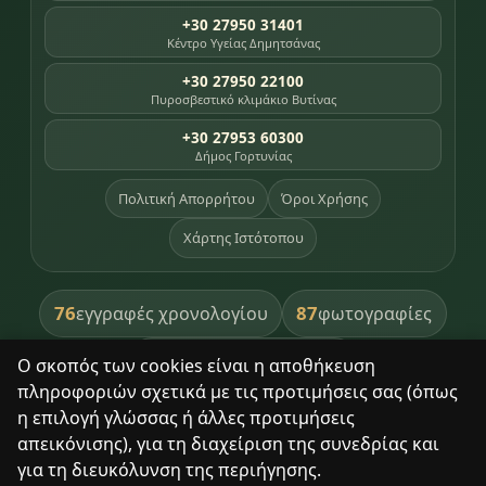
+30 27950 31401
Κέντρο Υγείας Δημητσάνας
+30 27950 22100
Πυροσβεστικό κλιμάκιο Βυτίνας
+30 27953 60300
Δήμος Γορτυνίας
Πολιτική Απορρήτου
Όροι Χρήσης
Χάρτης Ιστότοπου
76
87
εγγραφές χρονολογίου
φωτογραφίες
391
βιβλία βιβλιοθήκης
Ο σκοπός των cookies είναι η αποθήκευση
πληροφοριών σχετικά με τις προτιμήσεις σας (όπως
8
σημεία κληρονομιάς
η επιλογή γλώσσας ή άλλες προτιμήσεις
απεικόνισης), για τη διαχείριση της συνεδρίας και
για τη διευκόλυνση της περιήγησης.
Με σεβασμό στον τόπο και τους ανθρώπους του.