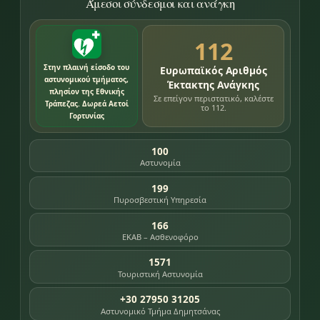
Άμεσοι σύνδεσμοι και ανάγκη
112
Στην πλαινή είσοδο του
Ευρωπαϊκός Αριθμός
αστυνομικού τμήματος,
Έκτακτης Ανάγκης
πλησίον της Εθνικής
Σε επείγον περιστατικό, καλέστε
Τράπεζας. Δωρεά Αετοί
το 112.
Γορτυνίας
100
Αστυνομία
199
Πυροσβεστική Υπηρεσία
166
ΕΚΑΒ – Ασθενοφόρο
1571
Τουριστική Αστυνομία
+30 27950 31205
Αστυνομικό Τμήμα Δημητσάνας