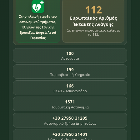
112
Στην πλαινή είσοδο του
Ευρωπαϊκός Αριθμός
αστυνομικού τμήματος,
Έκτακτης Ανάγκης
πλησίον της Εθνικής
Σε επείγον περιστατικό, καλέστε
Τράπεζας. Δωρεά Αετοί
το 112.
Γορτυνίας
100
Αστυνομία
199
Πυροσβεστική Υπηρεσία
166
ΕΚΑΒ – Ασθενοφόρο
1571
Τουριστική Αστυνομία
+30 27950 31205
Αστυνομικό Τμήμα Δημητσάνας
+30 27950 31401
Κέντρο Υγείας Δημητσάνας