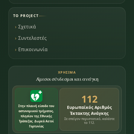
ΤΟ PROJECT
Σχετικά
Συντελεστές
Επικοινωνία
ΧΡΉΣΙΜΑ
Άμεσοι σύνδεσμοι και ανάγκη
112
Στην πλαινή είσοδο του
Ευρωπαϊκός Αριθμός
αστυνομικού τμήματος,
Έκτακτης Ανάγκης
πλησίον της Εθνικής
Σε επείγον περιστατικό, καλέστε
Τράπεζας. Δωρεά Αετοί
το 112.
Γορτυνίας