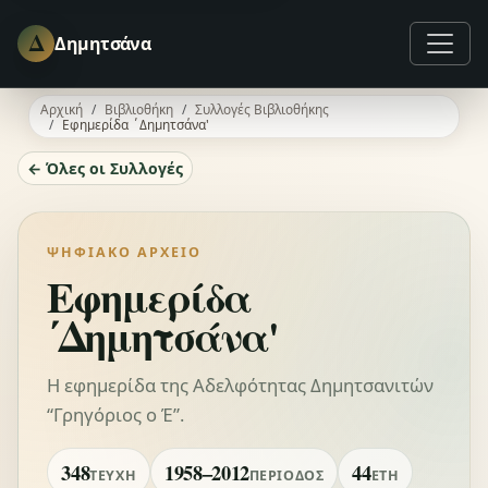
Δ
Δημητσάνα
Αρχική
Βιβλιοθήκη
Συλλογές Βιβλιοθήκης
Εφημερίδα ΄Δημητσάνα'
← Όλες οι Συλλογές
ΨΗΦΙΑΚΌ ΑΡΧΕΊΟ
Εφημερίδα
΄Δημητσάνα'
Η εφημερίδα της Αδελφότητας Δημητσανιτών
“Γρηγόριος ο Έ”.
348
1958–2012
44
ΤΕΎΧΗ
ΠΕΡΊΟΔΟΣ
ΈΤΗ