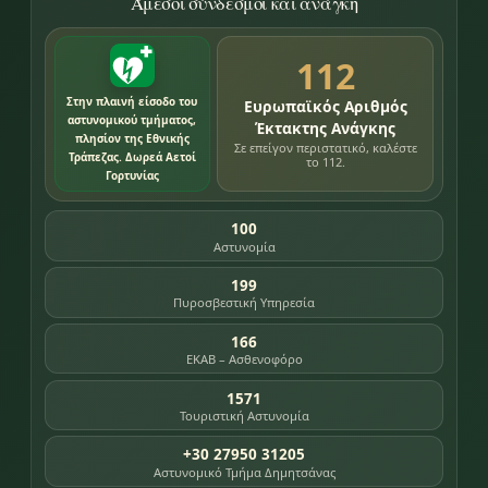
Άμεσοι σύνδεσμοι και ανάγκη
112
Στην πλαινή είσοδο του
Ευρωπαϊκός Αριθμός
αστυνομικού τμήματος,
Έκτακτης Ανάγκης
πλησίον της Εθνικής
Σε επείγον περιστατικό, καλέστε
Τράπεζας. Δωρεά Αετοί
το 112.
Γορτυνίας
100
Αστυνομία
199
Πυροσβεστική Υπηρεσία
166
ΕΚΑΒ – Ασθενοφόρο
1571
Τουριστική Αστυνομία
+30 27950 31205
Αστυνομικό Τμήμα Δημητσάνας