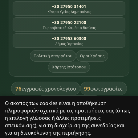
+30 27950 31401
Κέντρο Υγείας Δημητσάνας
+30 27950 22100
Πυροσβεστικό κλιμάκιο Βυτίνας
+30 27953 60300
Δήμος Γορτυνίας
Πολιτική Απορρήτου
Όροι Χρήσης
Χάρτης Ιστότοπου
76
99
εγγραφές χρονολογίου
φωτογραφίες
391
βιβλία βιβλιοθήκης
Ο σκοπός των cookies είναι η αποθήκευση
πληροφοριών σχετικά με τις προτιμήσεις σας (όπως
8
σημεία κληρονομιάς
η επιλογή γλώσσας ή άλλες προτιμήσεις
απεικόνισης), για τη διαχείριση της συνεδρίας και
για τη διευκόλυνση της περιήγησης.
Με σεβασμό στον τόπο και τους ανθρώπους του.