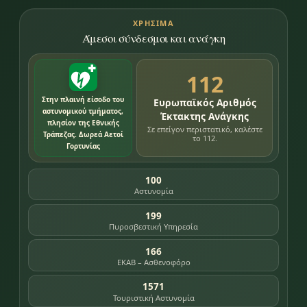
ΧΡΉΣΙΜΑ
Άμεσοι σύνδεσμοι και ανάγκη
112
Στην πλαινή είσοδο του
Ευρωπαϊκός Αριθμός
αστυνομικού τμήματος,
Έκτακτης Ανάγκης
πλησίον της Εθνικής
Σε επείγον περιστατικό, καλέστε
Τράπεζας. Δωρεά Αετοί
το 112.
Γορτυνίας
100
Αστυνομία
199
Πυροσβεστική Υπηρεσία
166
ΕΚΑΒ – Ασθενοφόρο
1571
Τουριστική Αστυνομία