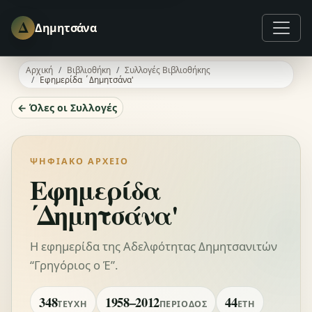
Δ
Δημητσάνα
Αρχική
Βιβλιοθήκη
Συλλογές Βιβλιοθήκης
Εφημερίδα ΄Δημητσάνα'
← Όλες οι Συλλογές
ΨΗΦΙΑΚΌ ΑΡΧΕΊΟ
Εφημερίδα
΄Δημητσάνα'
Η εφημερίδα της Αδελφότητας Δημητσανιτών
“Γρηγόριος ο Έ”.
348
1958–2012
44
ΤΕΎΧΗ
ΠΕΡΊΟΔΟΣ
ΈΤΗ