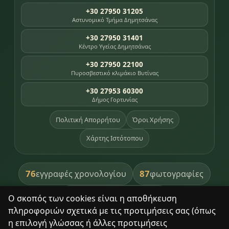
+30 27950 31205
Αστυνομικό Τμήμα Δημητσάνας
+30 27950 31401
Κέντρο Υγείας Δημητσάνας
+30 27950 22100
Πυροσβεστικό κλιμάκιο Βυτίνας
+30 27953 60300
Δήμος Γορτυνίας
Πολιτική Απορρήτου
Όροι Χρήσης
Χάρτης Ιστότοπου
76
87
εγγραφές χρονολογίου
φωτογραφίες
391
βιβλία βιβλιοθήκης
Ο σκοπός των cookies είναι η αποθήκευση
πληροφοριών σχετικά με τις προτιμήσεις σας (όπως
8
σημεία κληρονομιάς
η επιλογή γλώσσας ή άλλες προτιμήσεις