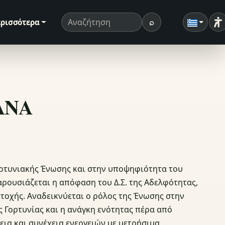
⌕
ρισσότερα
Ρ
Όρος αναζήτησης
Αναζήτηση
ΣΑΝΑ
γορτυνιακής Ένωσης και στην υποψηφιότητα του
ουσιάζεται η απόφαση του Δ.Σ. της Αδελφότητας,
ετοχής. Αναδεικνύεται ο ρόλος της Ένωσης στην
 Γορτυνίας και η ανάγκη ενότητας πέρα από
εια και συνέχεια ενεργειών με μετρήσιμα