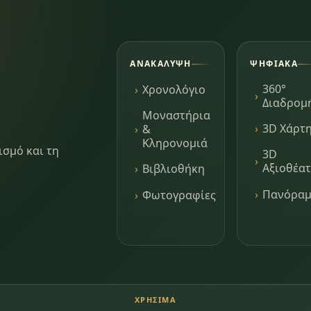
ΑΝΑΚΆΛΥΨΗ
ΨΗΦΙΑΚΆ
360°
Χρονολόγιο
Διαδρομ
Μοναστήρια
3D Χάρτ
&
Κληρονομιά
ισμό και τη
3D
Αξιοθέα
Βιβλιοθήκη
Πανόρα
Φωτογραφίες
ΧΡΉΣΙΜΑ