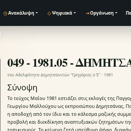
◷
◇
⇥
Ανακάλυψη
Ψηφιακά
Οργάνωση
Πε
049 - 1981.05 - ΔΗΜΗΤ
του Αδελφότητα Δημητσανιτών “Γρηγόριος ο Έ” · 1981
Σύνοψη
Το τεύχος Μαΐου 1981 εστιάζει στις εκλογές της Παγ
Γεωργίου Μαλλούχου ως εκπροσώπου Δημητσάνας. Παρ
η αποδοχή από τον ίδιο και το κάλεσμα μαζικής συμμ
προβολή και διεκδίκηση αναπτυξιακών ζητημάτων της
τοπικισμούς. Το κείμενο ζητά υπεύθυνη ψήφο, διαφάν